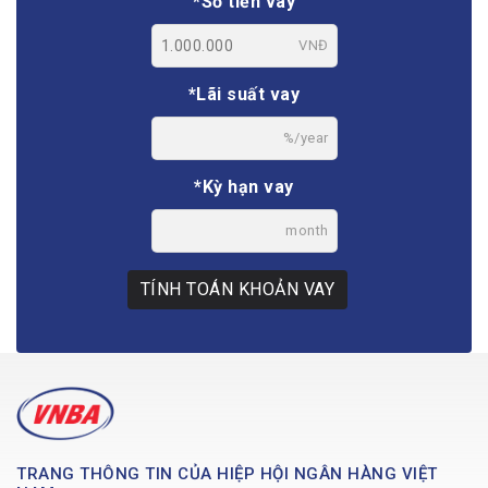
*Số tiền vay
VNĐ
*Lãi suất vay
%/year
*Kỳ hạn vay
month
TÍNH TOÁN KHOẢN VAY
TRANG THÔNG TIN CỦA HIỆP HỘI NGÂN HÀNG VIỆT