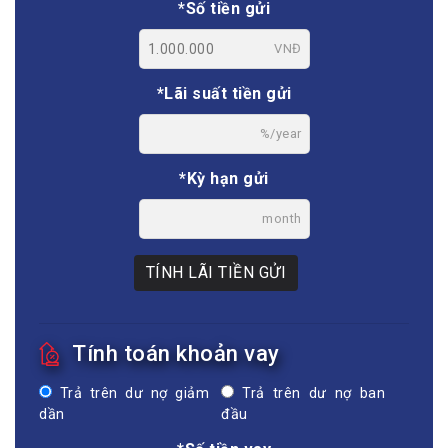
*Số tiền gửi
VNĐ
*Lãi suất tiền gửi
%/year
*Kỳ hạn gửi
month
TÍNH LÃI TIỀN GỬI
Tính toán khoản vay
Trả trên dư nợ giảm
Trả trên dư nợ ban
dần
đầu