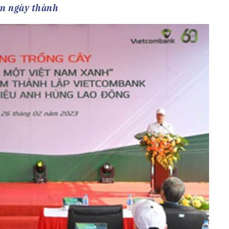
h Tiêu dùng
m ngày thành
tài sản
oán –Thẻ
 trị
iệc làm
 SẢN
TUYỂN DỤNG