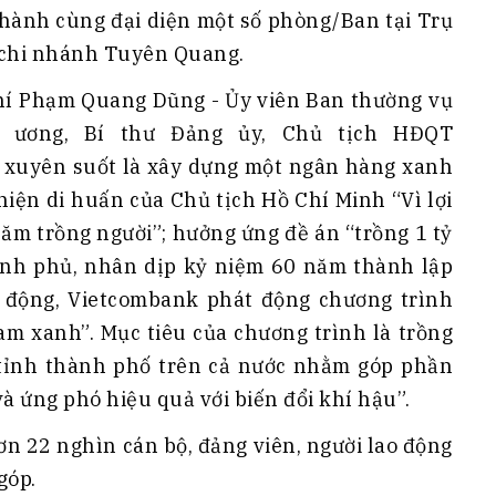
 hành cùng đại diện một số phòng/Ban tại Trụ
 chi nhánh Tuyên Quang.
 chí Phạm Quang Dũng - Ủy viên Ban thường vụ
 ương, Bí thư Đảng ủy, Chủ tịch HĐQT
 xuyên suốt là xây dựng một ngân hàng xanh
hiện di huấn của Chủ tịch Hồ Chí Minh “Vì lợi
 năm trồng người”; hưởng ứng đề án “trồng 1 tỷ
ính phủ, nhân dịp kỷ niệm 60 năm thành lập
động, Vietcombank phát động chương trình
am xanh”. Mục tiêu của chương trình là trồng
 tỉnh thành phố trên cả nước nhằm góp phần
và ứng phó hiệu quả với biến đổi khí hậu”.
ơn 22 nghìn cán bộ, đảng viên, người lao động
góp.