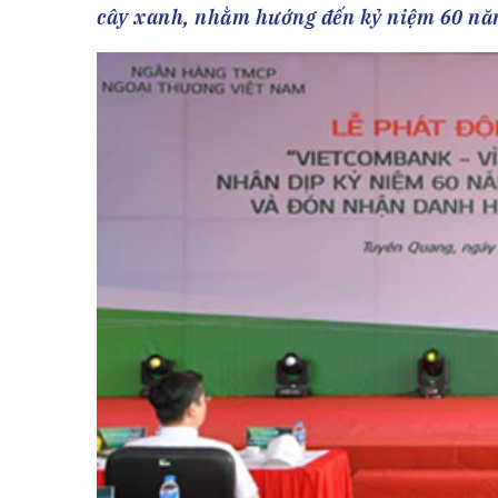
Tài chín
Bộ Chuẩn mực Đạo đức nghề nghiệp
cây xanh, nhằm hướng đến kỷ niệm 60 nă
Đấu giá 
Đối tác
Thanh t
Nhà quản
Cơ hội v
GÓP Ý CHÍNH SÁCH
ĐẤU GIÁ TÀI
Dự thảo luật
Tư vấn – Hỏi đáp
Tra cứu văn bản