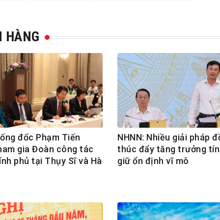
N HÀNG
ống đốc Phạm Tiến
NHNN: Nhiều giải pháp đ
ham gia Đoàn công tác
thúc đẩy tăng trưởng tín
nh phủ tại Thụy Sĩ và Hà
giữ ổn định vĩ mô