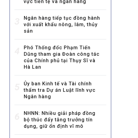
vực tiền tệ và ngân hàng
Ngân hàng tiếp tục đồng hành
3
với xuất khẩu nông, lâm, thủy
sản
Phó Thống đốc Phạm Tiến
4
Dũng tham gia Đoàn công tác
MULTIMEDIA
của Chính phủ tại Thụy Sĩ và
Video
Hà Lan
E-magazines
Ủy ban Kinh tế và Tài chính
5
Photos
thẩm tra Dự án Luật lĩnh vực
Ngân hàng
NHNN: Nhiều giải pháp đồng
6
bộ thúc đẩy tăng trưởng tín
dụng, giữ ổn định vĩ mô