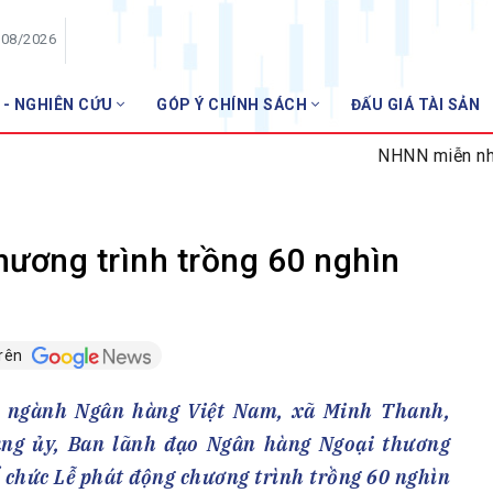
/08/2026
 - NGHIÊN CỨU
GÓP Ý CHÍNH SÁCH
ĐẤU GIÁ TÀI SẢN
HỘI VIÊN
NHNN miễn nhiệm 02 Giám đ
Danh sách hội viên
Gia nhập VNBA
 VNBA
ương trình trồng 60 nghìn
 Tuần VNBA
trên
gân hàng
t
 sử ngành Ngân hàng Việt Nam, xã Minh Thanh,
ng ủy, Ban lãnh đạo Ngân hàng Ngoại thương
 chức Lễ phát động chương trình trồng 60 nghìn