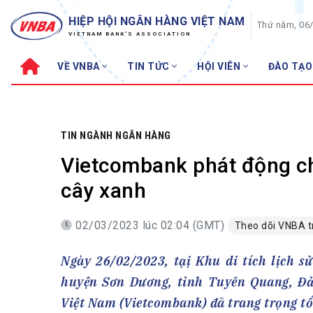
HIỆP HỘI NGÂN HÀNG VIỆT NAM
Thứ năm, 06
VIETNAM BANK'S ASSOCIATION
VỀ VNBA
TIN TỨC
HỘI VIÊN
ĐÀO TẠO
Về VNBA
TIN TỨC
Cơ cấu tổ chức
Tin Hiệp hội
Sơ đồ tổ chức
Sự kiện
TIN NGÀNH NGÂN HÀNG
Hội đồng Hiệp hội
30 năm
Vietcombank phát động ch
Thường trực Hiệp hội
Bản tin
cây xanh
Cơ quan Thường trực
Tin Hội viên
02/03/2023 lúc 02:04 (GMT)
Theo dõi VNBA 
Điều lệ
Tin ngành n
Lịch sử phát triển
Topic nổi bậ
Ngày 26/02/2023, tạị Khu di tích lịch
VNBA các thời kỳ
Đào tạo
huyện Sơn Dương, tỉnh Tuyên Quang, Đả
Fintech
Thành tích – Giải thưởng
Việt Nam (Vietcombank) đã trang trọng tổ