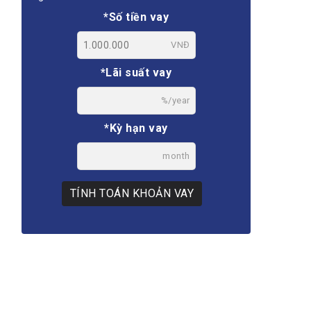
*Số tiền vay
VNĐ
*Lãi suất vay
%/year
*Kỳ hạn vay
month
TÍNH TOÁN KHOẢN VAY