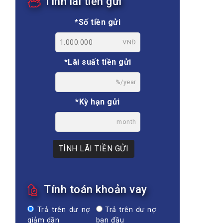
Tính lãi tiền gửi
*Số tiền gửi
VNĐ
*Lãi suất tiền gửi
%/year
*Kỳ hạn gửi
month
TÍNH LÃI TIỀN GỬI
Tính toán khoản vay
Trả trên dư nợ
Trả trên dư nợ
giảm dần
ban đầu