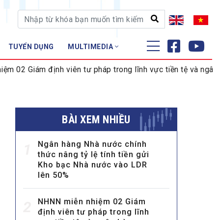
TUYỂN DỤNG
MULTIMEDIA
ĐÀO TẠO - NGHIÊN CỨU
ịnh viên tư pháp trong lĩnh vực tiền tệ và ngân hàng
VI
Nghiệp vụ - Chứng chỉ
Tập huấn
BÀI XEM NHIỀU
Ngân hàng Nhà nước chính
1
thức nâng tỷ lệ tính tiền gửi
Kho bạc Nhà nước vào LDR
lên 50%
NHNN miễn nhiệm 02 Giám
2
định viên tư pháp trong lĩnh