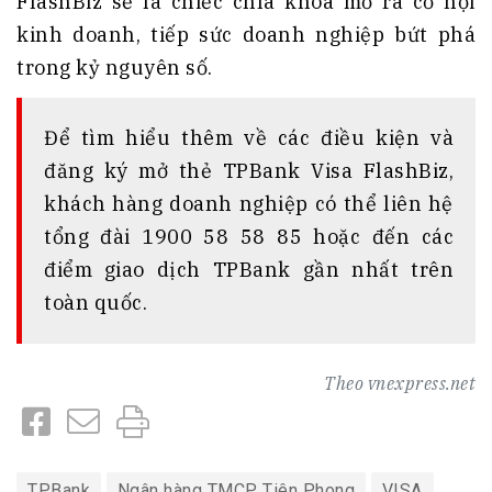
FlashBiz sẽ là chiếc chìa khóa mở ra cơ hội
kinh doanh, tiếp sức doanh nghiệp bứt phá
trong kỷ nguyên số.
Để tìm hiểu thêm về các điều kiện và
đăng ký mở thẻ TPBank Visa FlashBiz,
khách hàng doanh nghiệp có thể liên hệ
tổng đài 1900 58 58 85 hoặc đến các
điểm giao dịch TPBank gần nhất trên
toàn quốc.
Theo
vnexpress.net
TPBank
Ngân hàng TMCP Tiên Phong
VISA