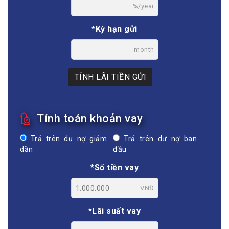
%/year
*Kỳ hạn gửi
month
TÍNH LÃI TIỀN GỬI
Tính toán khoản vay
Trả trên dư nợ giảm
Trả trên dư nợ ban
dần
đầu
*Số tiền vay
VNĐ
*Lãi suất vay