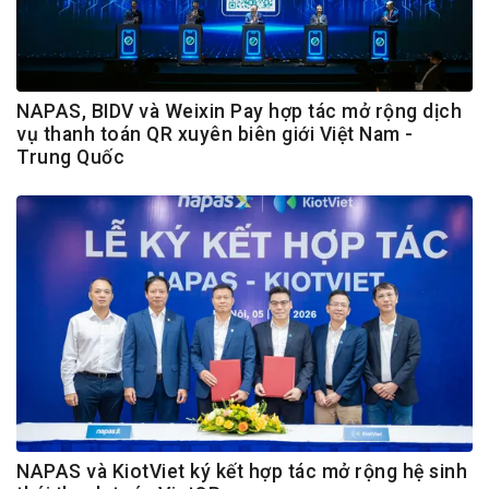
NAPAS, BIDV và Weixin Pay hợp tác mở rộng dịch
vụ thanh toán QR xuyên biên giới Việt Nam -
Trung Quốc
NAPAS và KiotViet ký kết hợp tác mở rộng hệ sinh