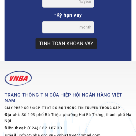
%/year
*Kỳ hạn vay
month
TÍNH TOÁN KHOẢN VAY
TRANG THÔNG TIN CỦA HIỆP HỘI NGÂN HÀNG VIỆT
NAM
GIẤY PHÉP SỐ 34/GP-TTĐT DO BỘ THÔNG TIN TRUYỀN THÔNG CẤP
Địa chỉ:
Số 193 phố Bà Triệu, phường Hai Bà Trưng, thành phố Hà
Nội
Điện thoại:
(024) 382 187 33