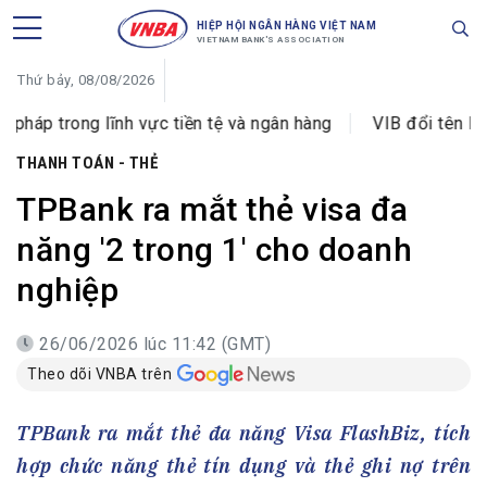
HIỆP HỘI NGÂN HÀNG VIỆT NAM
VIETNAM BANK'S ASSOCIATION
Thứ bảy, 08/08/2026
 lĩnh vực tiền tệ và ngân hàng
VIB đổi tên Phòng giao 
THANH TOÁN - THẺ
TPBank ra mắt thẻ visa đa
năng '2 trong 1' cho doanh
nghiệp
26/06/2026 lúc 11:42 (GMT)
Theo dõi VNBA trên
TPBank ra mắt thẻ đa năng Visa FlashBiz, tích
hợp chức năng thẻ tín dụng và thẻ ghi nợ trên