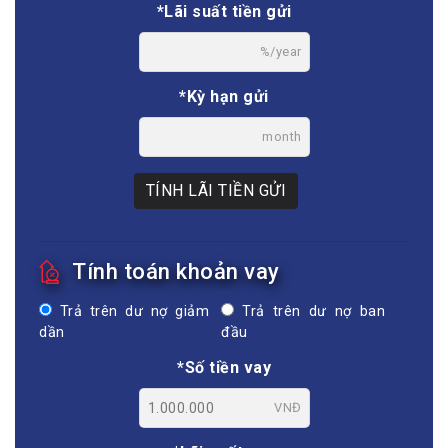
*Lãi suất tiền gửi
%/year
*Kỳ hạn gửi
month
TÍNH LÃI TIỀN GỬI
Tính toán khoản vay
Trả trên dư nợ giảm
Trả trên dư nợ ban
dần
đầu
*Số tiền vay
VNĐ