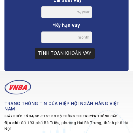
*Lãi suất vay
%/year
*Kỳ hạn vay
month
TÍNH TOÁN KHOẢN VAY
TRANG THÔNG TIN CỦA HIỆP HỘI NGÂN HÀNG VIỆT
NAM
GIẤY PHÉP SỐ 34/GP-TTĐT DO BỘ THÔNG TIN TRUYỀN THÔNG CẤP
Địa chỉ:
Số 193 phố Bà Triệu, phường Hai Bà Trưng, thành phố Hà
Nội