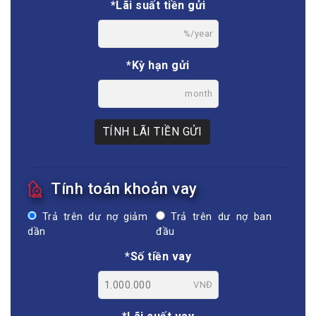
*Lãi suất tiền gửi
%/year
*Kỳ hạn gửi
month
TÍNH LÃI TIỀN GỬI
Tính toán khoản vay
Trả trên dư nợ giảm
Trả trên dư nợ ban
dần
đầu
*Số tiền vay
VNĐ