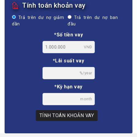
Tính toán khoản vay
Trả trên dư nợ giảm
Trả trên dư nợ ban
dần
đầu
*Số tiền vay
VNĐ
*Lãi suất vay
%/year
*Kỳ hạn vay
month
TÍNH TOÁN KHOẢN VAY