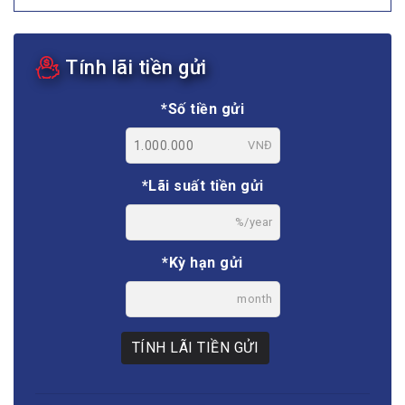
Tính lãi tiền gửi
*Số tiền gửi
VNĐ
*Lãi suất tiền gửi
%/year
*Kỳ hạn gửi
month
TÍNH LÃI TIỀN GỬI