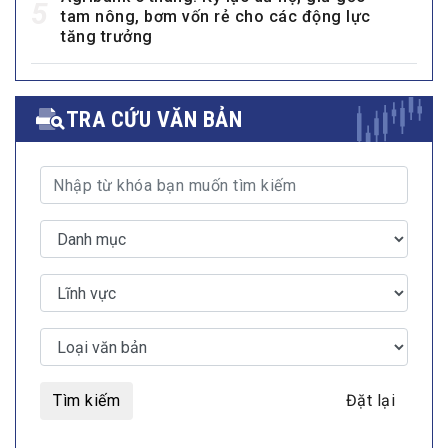
Agribank 6 tháng: Kỷ lục dư nợ, giữ gốc
5
tam nông, bơm vốn rẻ cho các động lực
tăng trưởng
TRA CỨU VĂN BẢN
Tìm kiếm
Đặt lại