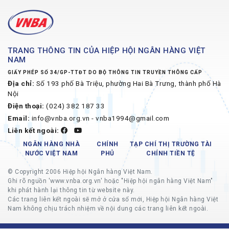
TRANG THÔNG TIN CỦA HIỆP HỘI NGÂN HÀNG VIỆT
NAM
GIẤY PHÉP SỐ 34/GP-TTĐT DO BỘ THÔNG TIN TRUYỀN THÔNG CẤP
Địa chỉ:
Số 193 phố Bà Triệu, phường Hai Bà Trưng, thành phố Hà
Nội
Điện thoại:
(024) 382 187 33
Email:
info@vnba.org.vn - vnba1994@gmail.com
Liên kết ngoài:
NGÂN HÀNG NHÀ
CHÍNH
TẠP CHÍ THỊ TRƯỜNG TÀI
NƯỚC VIỆT NAM
PHỦ
CHÍNH TIỀN TỆ
© Copyright 2006 Hiệp hội Ngân hàng Việt Nam.
Ghi rõ nguồn 'www.vnba.org.vn' hoặc "Hiệp hội ngân hàng Việt Nam"
khi phát hành lại thông tin từ website này.
Các trang liên kết ngoài sẽ mở ở cửa sổ mới, Hiệp hội Ngân hàng Việt
Nam không chịu trách nhiệm về nội dung các trang liên kết ngoài.