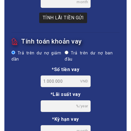
month
TÍNH LÃI TIỀN GỬI
Tính toán khoản vay
Trả trên dư nợ giảm
Trả trên dư nợ ban
dần
đầu
*Số tiền vay
VNĐ
*Lãi suất vay
%/year
*Kỳ hạn vay
month