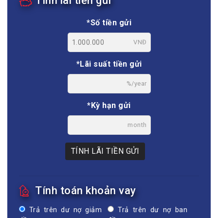
Tính lãi tiền gửi
*Số tiền gửi
VNĐ
*Lãi suất tiền gửi
%/year
*Kỳ hạn gửi
month
TÍNH LÃI TIỀN GỬI
Tính toán khoản vay
Trả trên dư nợ giảm
Trả trên dư nợ ban