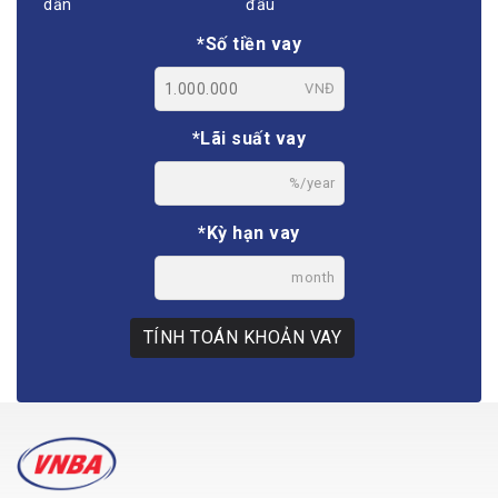
dần
đầu
*Số tiền vay
VNĐ
*Lãi suất vay
%/year
*Kỳ hạn vay
month
TÍNH TOÁN KHOẢN VAY