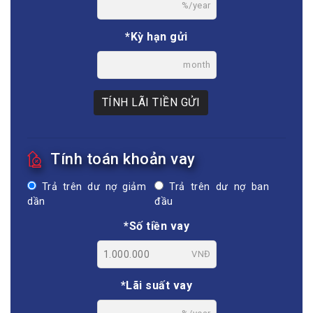
%/year
*Kỳ hạn gửi
month
TÍNH LÃI TIỀN GỬI
Tính toán khoản vay
Trả trên dư nợ giảm
Trả trên dư nợ ban
dần
đầu
*Số tiền vay
VNĐ
*Lãi suất vay