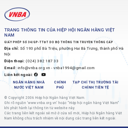
TRANG THÔNG TIN CỦA HIỆP HỘI NGÂN HÀNG VIỆT
NAM
GIẤY PHÉP SỐ 34/GP-TTĐT DO BỘ THÔNG TIN TRUYỀN THÔNG CẤP
Địa chỉ:
Số 193 phố Bà Triệu, phường Hai Bà Trưng, thành phố Hà
Nội
Điện thoại:
(024) 382 187 33
Email:
info@vnba.org.vn - vnba1994@gmail.com
Liên kết ngoài:
NGÂN HÀNG NHÀ
CHÍNH
TẠP CHÍ THỊ TRƯỜNG TÀI
NƯỚC VIỆT NAM
PHỦ
CHÍNH TIỀN TỆ
© Copyright 2006 Hiệp hội Ngân hàng Việt Nam.
Ghi rõ nguồn 'www.vnba.org.vn' hoặc "Hiệp hội ngân hàng Việt Nam"
khi phát hành lại thông tin từ website này.
Các trang liên kết ngoài sẽ mở ở cửa sổ mới, Hiệp hội Ngân hàng Việt
Nam không chịu trách nhiệm về nội dung các trang liên kết ngoài.