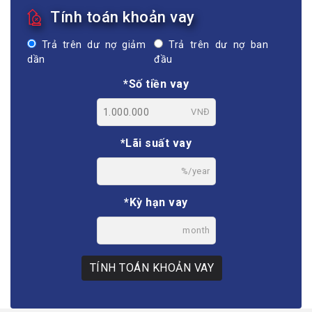
Tính toán khoản vay
Trả trên dư nợ giảm
Trả trên dư nợ ban
dần
đầu
*Số tiền vay
VNĐ
*Lãi suất vay
%/year
*Kỳ hạn vay
month
TÍNH TOÁN KHOẢN VAY