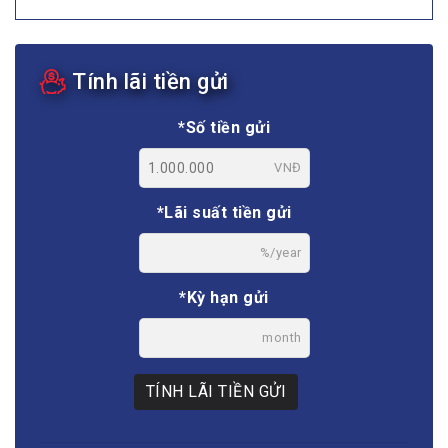
Tính lãi tiền gửi
*Số tiền gửi
VNĐ
*Lãi suất tiền gửi
%/year
*Kỳ hạn gửi
month
TÍNH LÃI TIỀN GỬI