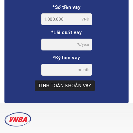
*Số tiền vay
VNĐ
*Lãi suất vay
%/year
*Kỳ hạn vay
month
TÍNH TOÁN KHOẢN VAY