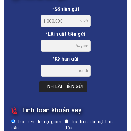
*Số tiền gửi
VNĐ
*Lãi suất tiền gửi
%/year
*Kỳ hạn gửi
month
TÍNH LÃI TIỀN GỬI
Tính toán khoản vay
Trả trên dư nợ giảm
Trả trên dư nợ ban
dần
đầu