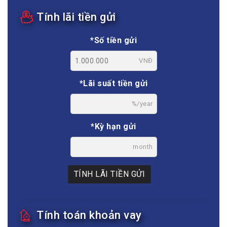
Tính lãi tiền gửi
*Số tiền gửi
VNĐ
*Lãi suất tiền gửi
%/year
*Kỳ hạn gửi
month
TÍNH LÃI TIỀN GỬI
Tính toán khoản vay