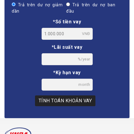
Trả trên dư nợ giảm
Trả trên dư nợ ban
dần
đầu
*Số tiền vay
VNĐ
*Lãi suất vay
%/year
*Kỳ hạn vay
month
TÍNH TOÁN KHOẢN VAY