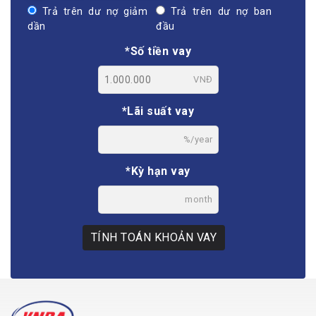
Trả trên dư nợ giảm
Trả trên dư nợ ban
dần
đầu
*Số tiền vay
VNĐ
*Lãi suất vay
%/year
*Kỳ hạn vay
month
TÍNH TOÁN KHOẢN VAY