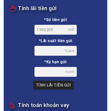
Tính lãi tiền gửi
*Số tiền gửi
VNĐ
*Lãi suất tiền gửi
%/year
*Kỳ hạn gửi
month
TÍNH LÃI TIỀN GỬI
Tính toán khoản vay