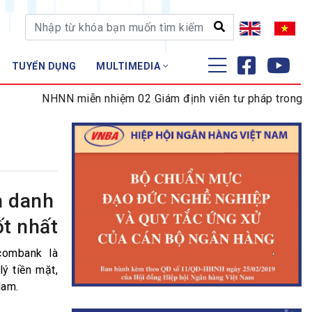
TUYỂN DỤNG
MULTIMEDIA
ĐÀO TẠO - NGHIÊN CỨU
NHNN miễn nhiệm 02 Giám định viên tư pháp trong lĩnh v
Nghiệp vụ - Chứng chỉ
Tập huấn
h danh
ốt nhất
combank là
ý tiền mặt,
Nam.