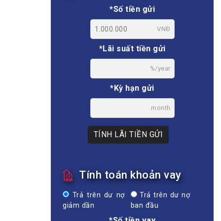
*Số tiền gửi
VNĐ
*Lãi suất tiền gửi
%/year
*Kỳ hạn gửi
month
TÍNH LÃI TIỀN GỬI
Tính toán khoản vay
Trả trên dư nợ
Trả trên dư nợ
giảm dần
ban đầu
*Số tiền vay