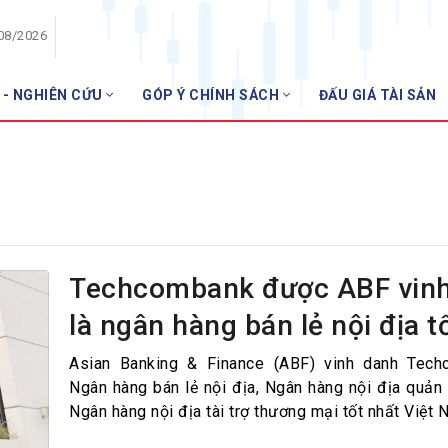
/08/2026
 - NGHIÊN CỨU
GÓP Ý CHÍNH SÁCH
ĐẤU GIÁ TÀI SẢN
HỘI VIÊN
Danh sách hội viên
Gia nhập VNBA
 VNBA
 Tuần VNBA
Techcombank được ABF vin
là ngân hàng bán lẻ nội địa t
gân hàng
t
Asian Banking & Finance (ABF) vinh danh Tech
Ngân hàng bán lẻ nội địa, Ngân hàng nội địa quản l
Ngân hàng nội địa tài trợ thương mại tốt nhất Việt 