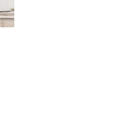
h Tiêu dùng
tài sản
oán –Thẻ
 trị
iệc làm
 SẢN
TUYỂN DỤNG