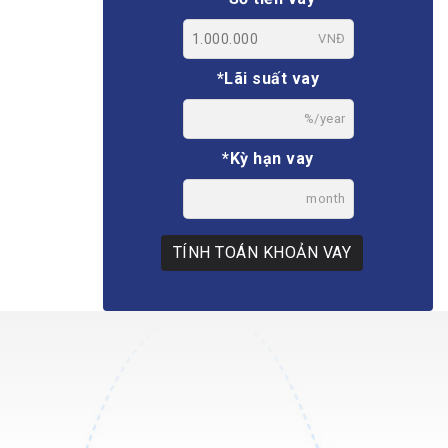
VNĐ
*Lãi suất vay
%/year
*Kỳ hạn vay
month
TÍNH TOÁN KHOẢN VAY