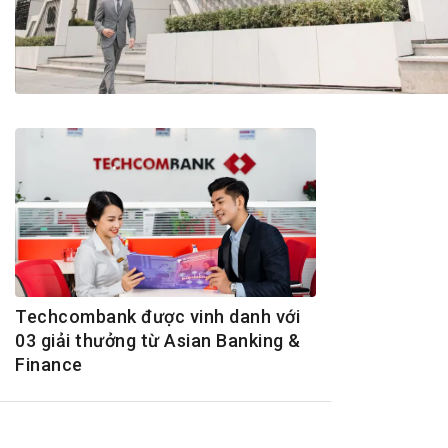
Tài chín
Bộ Chuẩn mực Đạo đức nghề nghiệp
Đấu giá 
Đối tác
Thanh t
Nhà quản
Cơ hội v
GÓP Ý CHÍNH SÁCH
ĐẤU GIÁ TÀI
Dự thảo luật
Tư vấn – Hỏi đáp
Tra cứu văn bản
Techcombank được vinh danh với
03 giải thưởng từ Asian Banking &
Finance