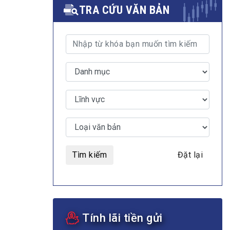
TRA CỨU VĂN BẢN
MULTIMEDIA
Video
E-magazines
Photos
Tìm kiếm
Đặt lại
Tính lãi tiền gửi