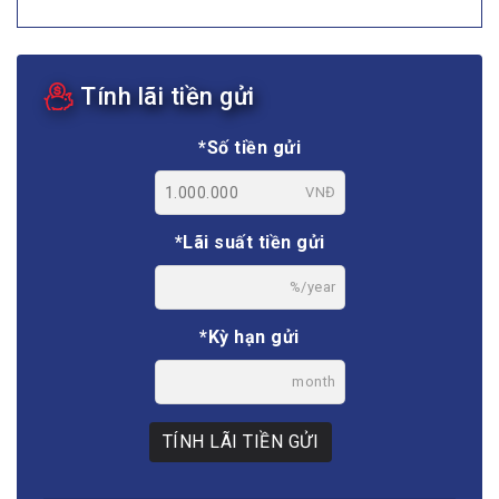
Tính lãi tiền gửi
*Số tiền gửi
VNĐ
*Lãi suất tiền gửi
%/year
*Kỳ hạn gửi
month
TÍNH LÃI TIỀN GỬI