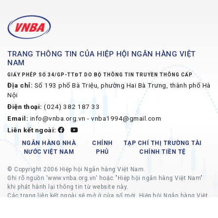
TRANG THÔNG TIN CỦA HIỆP HỘI NGÂN HÀNG VIỆT
NAM
GIẤY PHÉP SỐ 34/GP-TTĐT DO BỘ THÔNG TIN TRUYỀN THÔNG CẤP
Địa chỉ:
Số 193 phố Bà Triệu, phường Hai Bà Trưng, thành phố Hà
Nội
Điện thoại:
(024) 382 187 33
Email:
info@vnba.org.vn - vnba1994@gmail.com
Liên kết ngoài:
NGÂN HÀNG NHÀ
CHÍNH
TẠP CHÍ THỊ TRƯỜNG TÀI
NƯỚC VIỆT NAM
PHỦ
CHÍNH TIỀN TỆ
© Copyright 2006 Hiệp hội Ngân hàng Việt Nam.
Ghi rõ nguồn 'www.vnba.org.vn' hoặc "Hiệp hội ngân hàng Việt Nam"
khi phát hành lại thông tin từ website này.
Các trang liên kết ngoài sẽ mở ở cửa sổ mới, Hiệp hội Ngân hàng Việt
Nam không chịu trách nhiệm về nội dung các trang liên kết ngoài.