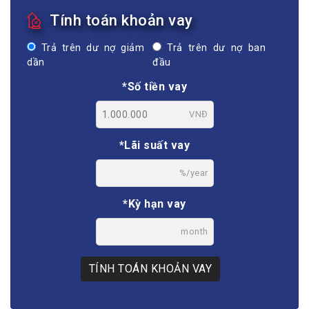
Tính toán khoản vay
Trả trên dư nợ giảm
Trả trên dư nợ ban
dần
đầu
*Số tiền vay
VNĐ
*Lãi suất vay
%/year
*Kỳ hạn vay
month
TÍNH TOÁN KHOẢN VAY