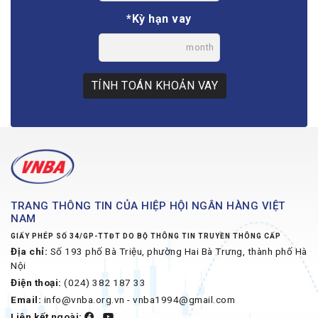
*Kỳ hạn vay
month
TÍNH TOÁN KHOẢN VAY
TRANG THÔNG TIN CỦA HIỆP HỘI NGÂN HÀNG VIỆT
NAM
GIẤY PHÉP SỐ 34/GP-TTĐT DO BỘ THÔNG TIN TRUYỀN THÔNG CẤP
Địa chỉ:
Số 193 phố Bà Triệu, phường Hai Bà Trưng, thành phố Hà
Nội
Điện thoại:
(024) 382 187 33
Email:
info@vnba.org.vn - vnba1994@gmail.com
Liên kết ngoài: