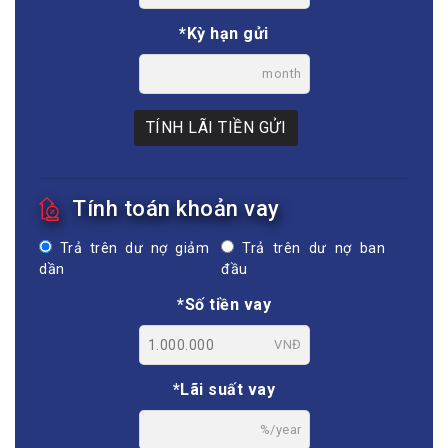
*Kỳ hạn gửi
month
TÍNH LÃI TIỀN GỬI
Tính toán khoản vay
Trả trên dư nợ giảm
Trả trên dư nợ ban
dần
đầu
*Số tiền vay
VNĐ
*Lãi suất vay
%/year