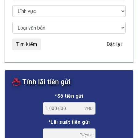
Tìm kiếm
Đặt lại
Tính lãi tiền gửi
*Số tiền gửi
VNĐ
*Lãi suất tiền gửi
%/year