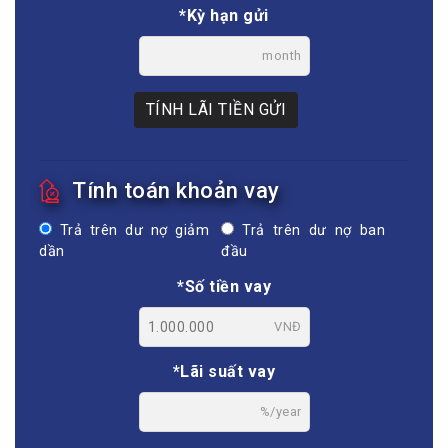
*Kỳ hạn gửi
month
TÍNH LÃI TIỀN GỬI
Tính toán khoản vay
Trả trên dư nợ giảm
Trả trên dư nợ ban
dần
đầu
*Số tiền vay
VNĐ
*Lãi suất vay
%/year