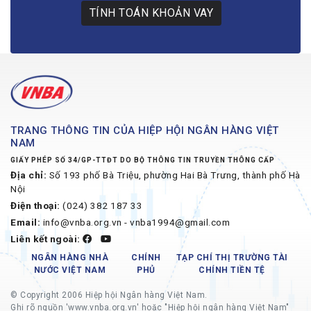
TÍNH TOÁN KHOẢN VAY
TRANG THÔNG TIN CỦA HIỆP HỘI NGÂN HÀNG VIỆT
NAM
GIẤY PHÉP SỐ 34/GP-TTĐT DO BỘ THÔNG TIN TRUYỀN THÔNG CẤP
Địa chỉ:
Số 193 phố Bà Triệu, phường Hai Bà Trưng, thành phố Hà
Nội
Điện thoại:
(024) 382 187 33
Email:
info@vnba.org.vn - vnba1994@gmail.com
Liên kết ngoài:
NGÂN HÀNG NHÀ
CHÍNH
TẠP CHÍ THỊ TRƯỜNG TÀI
NƯỚC VIỆT NAM
PHỦ
CHÍNH TIỀN TỆ
© Copyright 2006 Hiệp hội Ngân hàng Việt Nam.
Ghi rõ nguồn 'www.vnba.org.vn' hoặc "Hiệp hội ngân hàng Việt Nam"