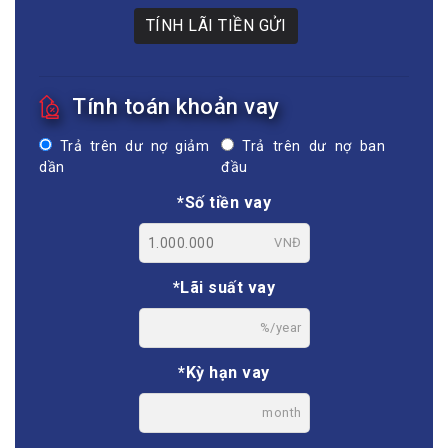
TÍNH LÃI TIỀN GỬI
Tính toán khoản vay
Trả trên dư nợ giảm
Trả trên dư nợ ban
dần
đầu
*Số tiền vay
VNĐ
*Lãi suất vay
%/year
*Kỳ hạn vay
month