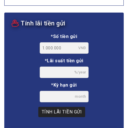
Tính lãi tiền gửi
*Số tiền gửi
VNĐ
*Lãi suất tiền gửi
%/year
*Kỳ hạn gửi
month
TÍNH LÃI TIỀN GỬI