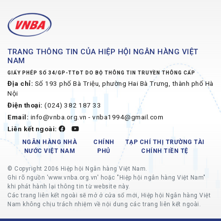
TRANG THÔNG TIN CỦA HIỆP HỘI NGÂN HÀNG VIỆT
NAM
GIẤY PHÉP SỐ 34/GP-TTĐT DO BỘ THÔNG TIN TRUYỀN THÔNG CẤP
Địa chỉ:
Số 193 phố Bà Triệu, phường Hai Bà Trưng, thành phố Hà
Nội
Điện thoại:
(024) 382 187 33
Email:
info@vnba.org.vn - vnba1994@gmail.com
Liên kết ngoài:
NGÂN HÀNG NHÀ
CHÍNH
TẠP CHÍ THỊ TRƯỜNG TÀI
NƯỚC VIỆT NAM
PHỦ
CHÍNH TIỀN TỆ
© Copyright 2006 Hiệp hội Ngân hàng Việt Nam.
Ghi rõ nguồn 'www.vnba.org.vn' hoặc "Hiệp hội ngân hàng Việt Nam"
khi phát hành lại thông tin từ website này.
Các trang liên kết ngoài sẽ mở ở cửa sổ mới, Hiệp hội Ngân hàng Việt
Nam không chịu trách nhiệm về nội dung các trang liên kết ngoài.