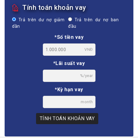
Tính toán khoản vay
Trả trên dư nợ giảm
Trả trên dư nợ ban
dần
đầu
*Số tiền vay
VNĐ
*Lãi suất vay
%/year
*Kỳ hạn vay
month
TÍNH TOÁN KHOẢN VAY