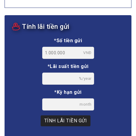
Tính lãi tiền gửi
*Số tiền gửi
VNĐ
*Lãi suất tiền gửi
%/year
*Kỳ hạn gửi
month
TÍNH LÃI TIỀN GỬI