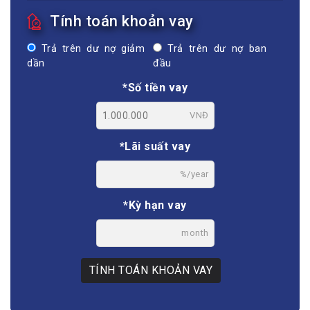
Tính toán khoản vay
Trả trên dư nợ giảm
Trả trên dư nợ ban
dần
đầu
*Số tiền vay
VNĐ
*Lãi suất vay
%/year
*Kỳ hạn vay
month
TÍNH TOÁN KHOẢN VAY