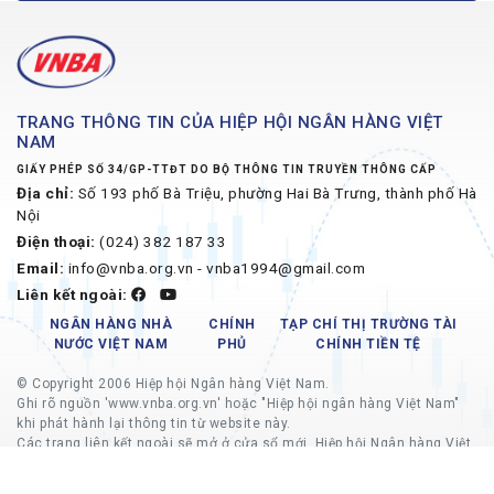
TRANG THÔNG TIN CỦA HIỆP HỘI NGÂN HÀNG VIỆT
NAM
GIẤY PHÉP SỐ 34/GP-TTĐT DO BỘ THÔNG TIN TRUYỀN THÔNG CẤP
Địa chỉ:
Số 193 phố Bà Triệu, phường Hai Bà Trưng, thành phố Hà
Nội
Điện thoại:
(024) 382 187 33
Email:
info@vnba.org.vn - vnba1994@gmail.com
Liên kết ngoài:
NGÂN HÀNG NHÀ
CHÍNH
TẠP CHÍ THỊ TRƯỜNG TÀI
NƯỚC VIỆT NAM
PHỦ
CHÍNH TIỀN TỆ
© Copyright 2006 Hiệp hội Ngân hàng Việt Nam.
Ghi rõ nguồn 'www.vnba.org.vn' hoặc "Hiệp hội ngân hàng Việt Nam"
khi phát hành lại thông tin từ website này.
Các trang liên kết ngoài sẽ mở ở cửa sổ mới, Hiệp hội Ngân hàng Việt
Nam không chịu trách nhiệm về nội dung các trang liên kết ngoài.