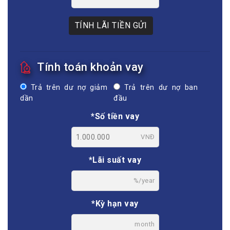
TÍNH LÃI TIỀN GỬI
Tính toán khoản vay
Trả trên dư nợ giảm
Trả trên dư nợ ban
dần
đầu
*Số tiền vay
VNĐ
*Lãi suất vay
%/year
*Kỳ hạn vay
month