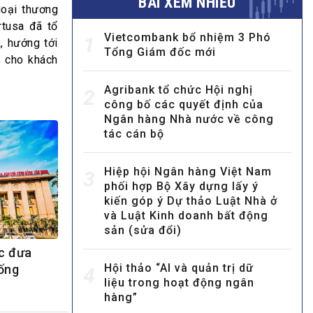
BÀI XEM NHIỀU
oại thương
rtusa đã tổ
Vietcombank bổ nhiệm 3 Phó
1
, hướng tới
Tổng Giám đốc mới
h cho khách
Agribank tổ chức Hội nghị
2
công bố các quyết định của
Ngân hàng Nhà nước về công
MULTIMEDIA
tác cán bộ
Video
E-magazines
Hiệp hội Ngân hàng Việt Nam
3
phối hợp Bộ Xây dựng lấy ý
Photos
kiến góp ý Dự thảo Luật Nhà ở
và Luật Kinh doanh bất động
sản (sửa đổi)
c đưa
Hội thảo “AI và quản trị dữ
ống
4
liệu trong hoạt động ngân
hàng”