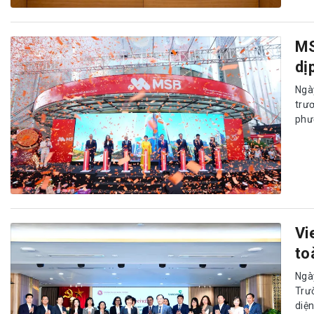
MS
dị
Ngà
trư
phư
Vi
to
Ngà
Trư
diệ