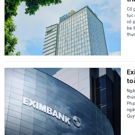
Cổ 
tục
cổ 
ba 
thực
Ex
to
Ngâ
thứ
Phạ
ngà
Quy