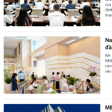
rửa
(NH
tha
Na
đầ
Kết
NAB
năm 
sâu
MB