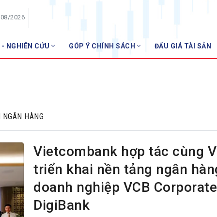
/08/2026
 - NGHIÊN CỨU
GÓP Ý CHÍNH SÁCH
ĐẤU GIÁ TÀI SẢN
HỘI VIÊN
NHNN 
Danh sách hội viên
Gia nhập VNBA
 VNBA
H NGÂN HÀNG
 Tuần VNBA
Vietcombank hợp tác cùng V
gân hàng
triển khai nền tảng ngân hàn
t
doanh nghiệp VCB Corporate
DigiBank