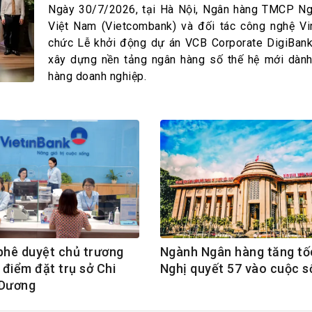
h Tiêu dùng
Ngày 30/7/2026, tại Hà Nội, Ngân hàng TMCP Ng
tài sản
Việt Nam (Vietcombank) và đối tác công nghệ Vi
chức Lễ khởi động dự án VCB Corporate DigiBank
oán –Thẻ
xây dựng nền tảng ngân hàng số thế hệ mới dàn
 trị
hàng doanh nghiệp.
iệc làm
 SẢN
TUYỂN DỤNG
phê duyệt chủ trương
Ngành Ngân hàng tăng tố
 điểm đặt trụ sở Chi
Nghị quyết 57 vào cuộc s
 Dương