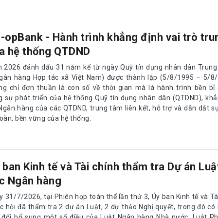
-opBank - Hành trình khẳng định vai trò tr
a hệ thống QTDND
 2026 đánh dấu 31 năm kể từ ngày Quỹ tín dụng nhân dân Trung
ngân hàng Hợp tác xã Việt Nam) được thành lập (5/8/1995 – 5/8/
ng chỉ đơn thuần là con số về thời gian mà là hành trình bền b
g sự phát triển của hệ thống Quỹ tín dụng nhân dân (QTDND), khẳ
 Ngân hàng của các QTDND, trung tâm liên kết, hỗ trợ và dẫn dắt sự
toàn, bền vững của hệ thống.
 ban Kinh tế và Tài chính thẩm tra Dự án Luật
c Ngân hàng
 31/7/2026, tại Phiên họp toàn thể lần thứ 3, Ủy ban Kinh tế và Tà
c hội đã thẩm tra 2 dự án Luật, 2 dự thảo Nghị quyết, trong đó có
 đổi bổ sung một số điều của Luật Ngân hàng Nhà nước, Luật P