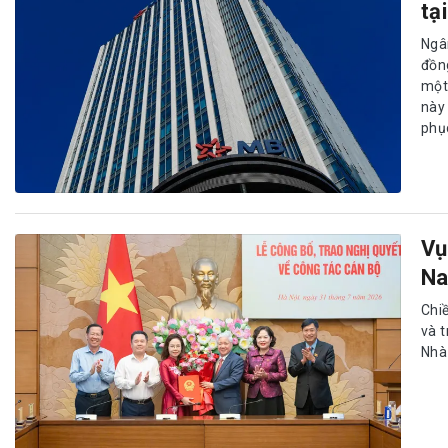
tạ
Ngâ
đồn
một
này
phụ
Vụ
Na
Chi
và 
Nhà