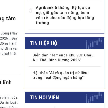
Agribank 6 tháng: Kỷ lục dư
5
nợ, giữ gốc tam nông, bơm
vốn rẻ cho các động lực tăng
ung tâm
trưởng
 ương (Nay
2026). Đây
TIN HIỆP HỘI
ỉ đồng hành
ng định vai
 phát triển
Diễn đàn “Temenos Khu vực Châu
Á – Thái Bình Dương 2026”
Hội thảo “AI và quản trị dữ liệu
trong hoạt động ngân hàng”
 lĩnh
TIN HỘI VIÊN
i chính của
 Dự án Luật
hòng chống