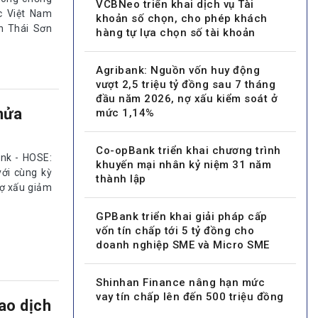
VCBNeo triển khai dịch vụ Tài
c Việt Nam
khoản số chọn, cho phép khách
n Thái Sơn
hàng tự lựa chọn số tài khoản
Agribank: Nguồn vốn huy động
vượt 2,5 triệu tỷ đồng sau 7 tháng
đầu năm 2026, nợ xấu kiểm soát ở
nửa
mức 1,14%
Co-opBank triển khai chương trình
nk - HOSE:
khuyến mại nhân kỷ niệm 31 năm
với cùng kỳ
thành lập
nợ xấu giảm
GPBank triển khai giải pháp cấp
vốn tín chấp tới 5 tỷ đồng cho
doanh nghiệp SME và Micro SME
Shinhan Finance nâng hạn mức
vay tín chấp lên đến 500 triệu đồng
ao dịch