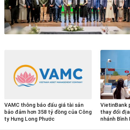
Tài chín
Bộ Chuẩn mực Đạo đức nghề nghiệp
Đấu giá 
Đối tác
Thanh t
Nhà quản
Cơ hội v
GÓP Ý CHÍNH SÁCH
ĐẤU GIÁ TÀI
Dự thảo luật
Tư vấn – Hỏi đáp
Tra cứu văn bản
VAMC thông báo đấu giá tài sản
VietinBank 
bảo đảm hơn 358 tỷ đồng của Công
thay đổi địa
ty Hưng Long Phước
nhánh Bình