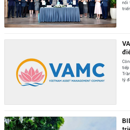
nối
triể
VA
đi
Côn
tiế
Trần
tỷ đ
BI
tr