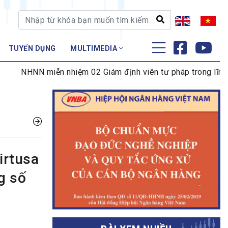
TUYỂN DỤNG
MULTIMEDIA
ĐÀO TẠO - NGHIÊN CỨU
miễn nhiệm 02 Giám định viên tư pháp trong lĩnh vực tiền t
Nghiệp vụ - Chứng chỉ
Tập huấn
irtusa
g số