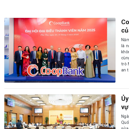
Co
củ
Năm
là 
khô
cùn
trò
an 
Ủy
vự
Ngày
Quố
sửa