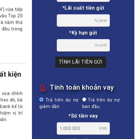
*Lãi suất tiền gửi
V) vừa tiếp
 vào Top 20
%/year
 là năm thứ
n đầu trong
*Kỳ hạn gửi
month
TÍNH LÃI TIỀN GỬI
ất kiện
Tính toán khoản vay
 vừa chính
Theo đó, bà
Trả trên dư nợ
Trả trên dư nợ
bank kể từ
giảm dần
ban đầu
iệm vị trí
*Số tiền vay
hân.
VNĐ