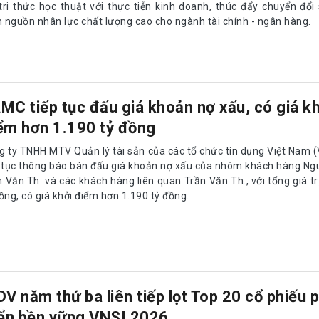
 tri thức học thuật với thực tiễn kinh doanh, thúc đẩy chuyển đổi
n nguồn nhân lực chất lượng cao cho ngành tài chính - ngân hàng.
MC tiếp tục đấu giá khoản nợ xấu, có giá kh
ểm hơn 1.190 tỷ đồng
g ty TNHH MTV Quản lý tài sản của các tổ chức tín dụng Việt Nam
p tục thông báo bán đấu giá khoản nợ xấu của nhóm khách hàng Ngu
 Văn Th. và các khách hàng liên quan Trần Văn Th., với tổng giá tr
ồng, có giá khởi điểm hơn 1.190 tỷ đồng.
DV năm thứ ba liên tiếp lọt Top 20 cổ phiếu 
iển bền vững VNSI 2026