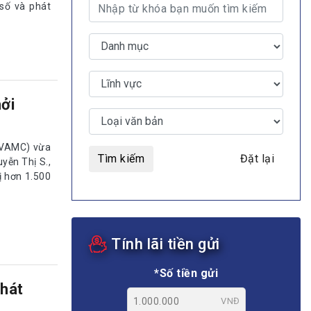
 số và phát
ởi
 (VAMC) vừa
Tìm kiếm
Đặt lại
yễn Thị S.,
ị hơn 1.500
Tính lãi tiền gửi
*Số tiền gửi
phát
VNĐ