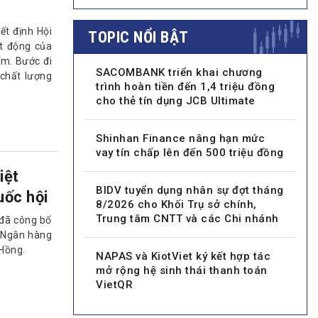
t định Hội
TOPIC NỔI BẬT
ạt động của
ểm. Bước đi
SACOMBANK triển khai chương
chất lượng
trình hoàn tiền đến 1,4 triệu đồng
cho thẻ tín dụng JCB Ultimate
Shinhan Finance nâng hạn mức
vay tín chấp lên đến 500 triệu đồng
iệt
BIDV tuyển dụng nhân sự đợt tháng
uốc hội
8/2026 cho Khối Trụ sở chính,
Trung tâm CNTT và các Chi nhánh
 đã công bố
, Ngân hàng
 Hồng.
NAPAS và KiotViet ký kết hợp tác
mở rộng hệ sinh thái thanh toán
VietQR