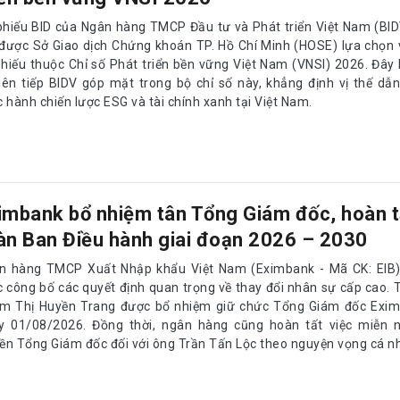
phiếu BID của Ngân hàng TMCP Đầu tư và Phát triển Việt Nam (BID
 được Sở Giao dịch Chứng khoán TP. Hồ Chí Minh (HOSE) lựa chọn
phiếu thuộc Chỉ số Phát triển bền vững Việt Nam (VNSI) 2026. Đây
liên tiếp BIDV góp mặt trong bộ chỉ số này, khẳng định vị thế dẫ
 hành chiến lược ESG và tài chính xanh tại Việt Nam.
imbank bổ nhiệm tân Tổng Giám đốc, hoàn t
àn Ban Điều hành giai đoạn 2026 – 2030
n hàng TMCP Xuất Nhập khẩu Việt Nam (Eximbank - Mã CK: EIB)
c công bố các quyết định quan trọng về thay đổi nhân sự cấp cao. 
m Thị Huyền Trang được bổ nhiệm giữ chức Tổng Giám đốc Exim
y 01/08/2026. Đồng thời, ngân hàng cũng hoàn tất việc miễn nh
ền Tổng Giám đốc đối với ông Trần Tấn Lộc theo nguyện vọng cá n