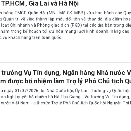
i TP.HCM, Gia Lai và Hà Nội
n hàng TMCP Quân đội (MB - Mã CK: MBB) vừa ban hành các Quyế
g Quản trị về việc thành lập mới, đổi tên và thay đổi địa điểm ho
 loạt Chi nhánh và Phòng giao dịch (PGD) tại các địa bàn trọng đi
 nằm trong kế hoạch tối ưu hóa mạng lưới kinh doanh, nâng cao 
c vụ khách hàng trên toàn quốc.
 trưởng Vụ Tín dụng, Ngân hàng Nhà nước V
m được bổ nhiệm làm Trợ lý Phó Chủ tịch Q
ều ngày 31/07/2026, tại Nhà Quốc hội, Ủy ban Thường vụ Quốc hội
trao Nghị quyết bổ nhiệm bà Hà Thu Giang - Vụ trưởng Vụ Tín dụng
 nước Việt Nam - giữ chức Trợ lý Phó Chủ tịch Quốc hội Nguyễn Thị