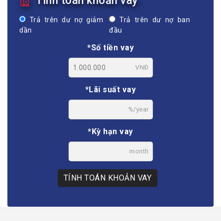
Tính toán khoản vay
Trả trên dư nợ giảm
Trả trên dư nợ ban
dần
đầu
*Số tiền vay
VNĐ
*Lãi suất vay
%/year
*Kỳ hạn vay
month
TÍNH TOÁN KHOẢN VAY