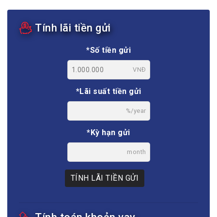
Tính lãi tiền gửi
*Số tiền gửi
VNĐ
*Lãi suất tiền gửi
%/year
*Kỳ hạn gửi
month
TÍNH LÃI TIỀN GỬI