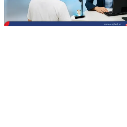
Tài chín
Bộ Chuẩn mực Đạo đức nghề nghiệp
Đấu giá 
Đối tác
Thanh t
Nhà quản
Cơ hội v
GÓP Ý CHÍNH SÁCH
ĐẤU GIÁ TÀI
Dự thảo luật
Tư vấn – Hỏi đáp
Tra cứu văn bản