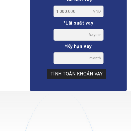
VNĐ
*Lãi suất vay
%/year
*Kỳ hạn vay
month
TÍNH TOÁN KHOẢN VAY