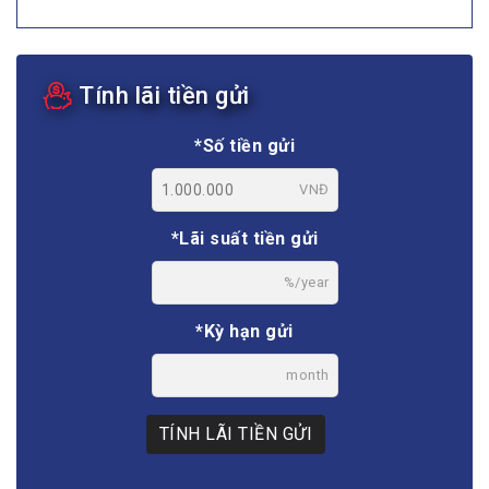
Tính lãi tiền gửi
*Số tiền gửi
VNĐ
*Lãi suất tiền gửi
%/year
*Kỳ hạn gửi
month
TÍNH LÃI TIỀN GỬI