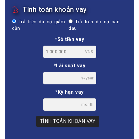
Tính toán khoản vay
Trả trên dư nợ giảm
Trả trên dư nợ ban
dần
đầu
*Số tiền vay
VNĐ
*Lãi suất vay
%/year
*Kỳ hạn vay
month
TÍNH TOÁN KHOẢN VAY