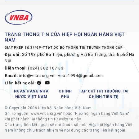
TRANG THÔNG TIN CỦA HIỆP HỘI NGÂN HÀNG VIỆT
NAM
GIẤY PHÉP SỐ 34/GP-TTĐT DO BỘ THÔNG TIN TRUYỀN THÔNG CẤP
Địa chỉ:
Số 193 phố Bà Triệu, phường Hai Bà Trưng, thành phố Hà
Nội
Điện thoại:
(024) 382 187 33
Email:
info@vnba.org.vn - vnba1994@gmail.com
Liên kết ngoài:
NGÂN HÀNG NHÀ
CHÍNH
TẠP CHÍ THỊ TRƯỜNG TÀI
NƯỚC VIỆT NAM
PHỦ
CHÍNH TIỀN TỆ
© Copyright 2006 Hiệp hội Ngân hàng Việt Nam.
Ghi rõ nguồn 'www.vnba.org.vn' hoặc "Hiệp hội ngân hàng Việt Nam"
khi phát hành lại thông tin từ website này.
Các trang liên kết ngoài sẽ mở ở cửa sổ mới, Hiệp hội Ngân hàng Việt
Nam không chịu trách nhiệm về nội dung các trang liên kết ngoài.