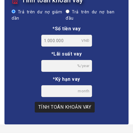
Tính toán khoản vay
Trả trên dư nợ giảm
Trả trên dư nợ ban
dần
đầu
*Số tiền vay
VNĐ
*Lãi suất vay
%/year
*Kỳ hạn vay
month
TÍNH TOÁN KHOẢN VAY