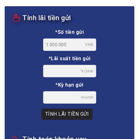
Tính lãi tiền gửi
*Số tiền gửi
VNĐ
*Lãi suất tiền gửi
%/year
*Kỳ hạn gửi
month
TÍNH LÃI TIỀN GỬI