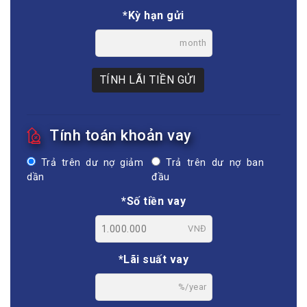
*Kỳ hạn gửi
month
TÍNH LÃI TIỀN GỬI
Tính toán khoản vay
Trả trên dư nợ giảm
Trả trên dư nợ ban
dần
đầu
*Số tiền vay
VNĐ
*Lãi suất vay
%/year