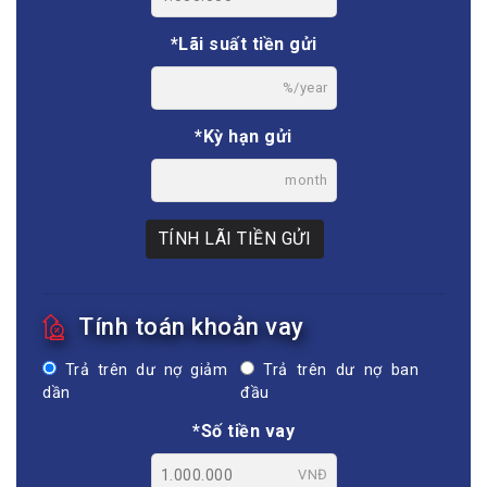
*Lãi suất tiền gửi
%/year
*Kỳ hạn gửi
month
TÍNH LÃI TIỀN GỬI
Tính toán khoản vay
Trả trên dư nợ giảm
Trả trên dư nợ ban
dần
đầu
*Số tiền vay
VNĐ