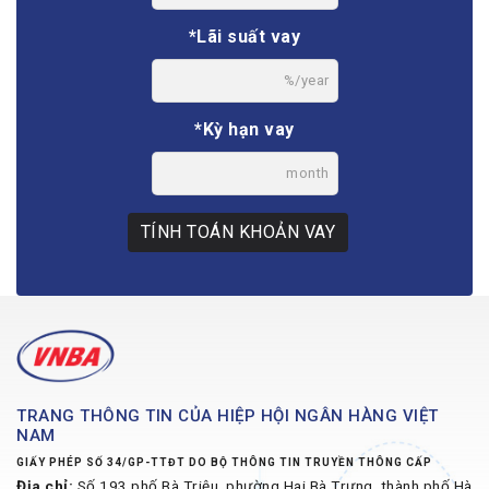
*Lãi suất vay
%/year
*Kỳ hạn vay
month
TÍNH TOÁN KHOẢN VAY
TRANG THÔNG TIN CỦA HIỆP HỘI NGÂN HÀNG VIỆT
NAM
GIẤY PHÉP SỐ 34/GP-TTĐT DO BỘ THÔNG TIN TRUYỀN THÔNG CẤP
Địa chỉ:
Số 193 phố Bà Triệu, phường Hai Bà Trưng, thành phố Hà