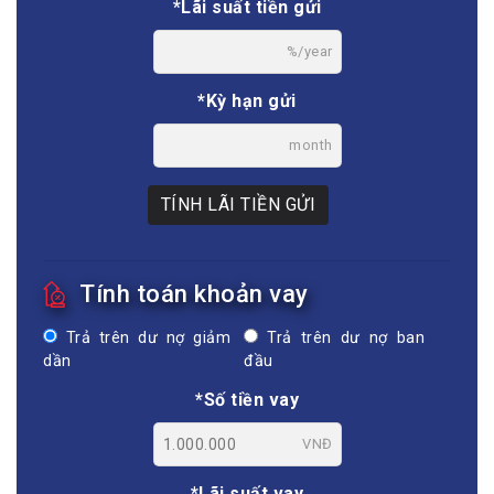
*Lãi suất tiền gửi
%/year
*Kỳ hạn gửi
month
TÍNH LÃI TIỀN GỬI
Tính toán khoản vay
Trả trên dư nợ giảm
Trả trên dư nợ ban
dần
đầu
*Số tiền vay
VNĐ
*Lãi suất vay