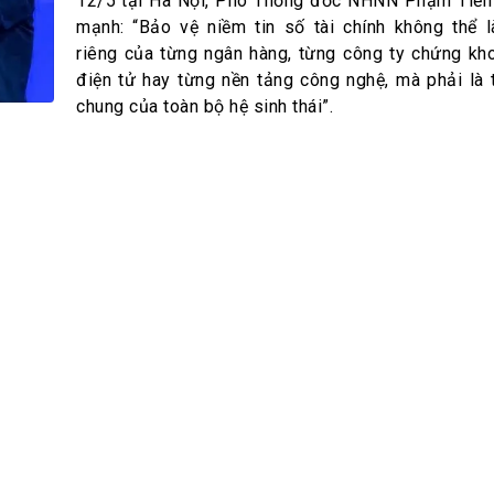
h Tiêu dùng
12/5 tại Hà Nội, Phó Thống đốc NHNN Phạm Tiến
mạnh: “Bảo vệ niềm tin số tài chính không thể 
tài sản
riêng của từng ngân hàng, từng công ty chứng kho
oán –Thẻ
điện tử hay từng nền tảng công nghệ, mà phải là 
 trị
chung của toàn bộ hệ sinh thái”.
iệc làm
 SẢN
TUYỂN DỤNG