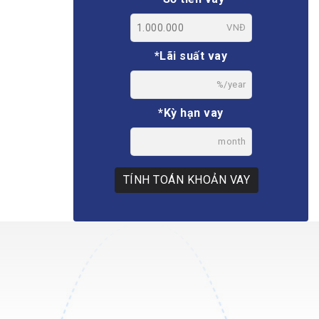
VNĐ
*Lãi suất vay
%/year
*Kỳ hạn vay
month
TÍNH TOÁN KHOẢN VAY