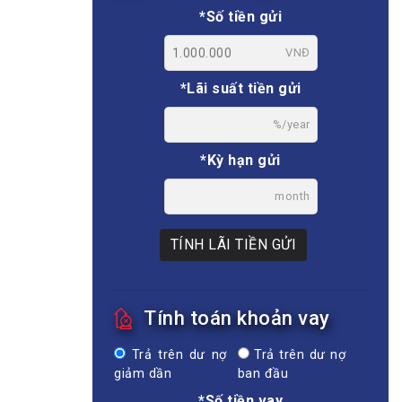
*Số tiền gửi
VNĐ
*Lãi suất tiền gửi
%/year
*Kỳ hạn gửi
month
TÍNH LÃI TIỀN GỬI
Tính toán khoản vay
Trả trên dư nợ
Trả trên dư nợ
giảm dần
ban đầu
*Số tiền vay