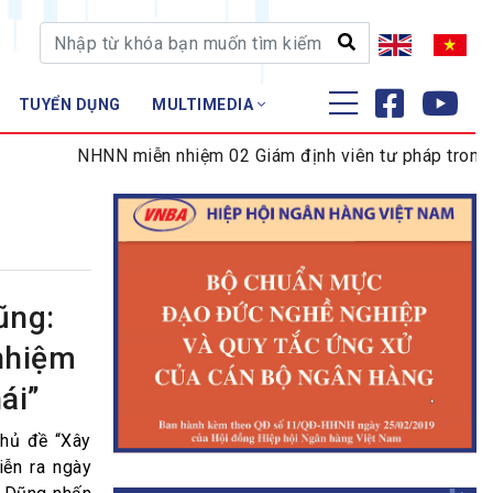
TUYỂN DỤNG
MULTIMEDIA
ĐÀO TẠO - NGHIÊN CỨU
NHNN miễn nhiệm 02 Giám định viên tư pháp trong lĩnh 
Nghiệp vụ - Chứng chỉ
Tập huấn
ũng:
 nhiệm
ái”
chủ đề “Xây
iễn ra ngày