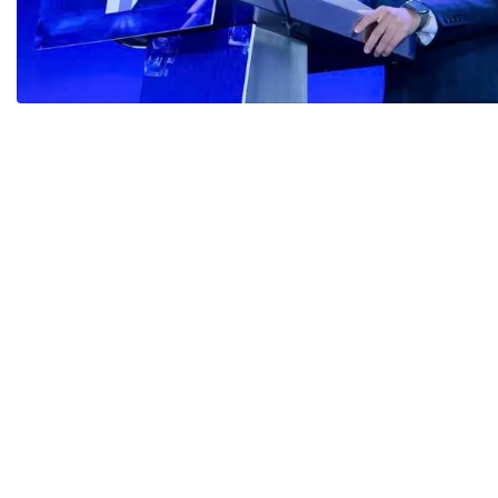
Tài chín
Bộ Chuẩn mực Đạo đức nghề nghiệp
Đấu giá 
Đối tác
Thanh t
Nhà quản
Cơ hội v
GÓP Ý CHÍNH SÁCH
ĐẤU GIÁ TÀI
Dự thảo luật
Tư vấn – Hỏi đáp
Tra cứu văn bản