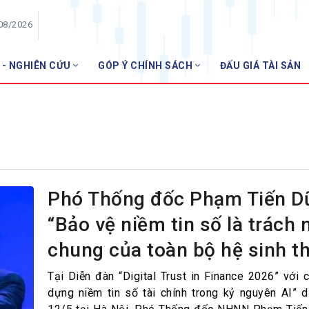
/08/2026
 - NGHIÊN CỨU
GÓP Ý CHÍNH SÁCH
ĐẤU GIÁ TÀI SẢN
HỘI VIÊN
Danh sách hội viên
Gia nhập VNBA
 VNBA
 Tuần VNBA
Phó Thống đốc Phạm Tiến D
“Bảo vệ niềm tin số là trách
gân hàng
chung của toàn bộ hệ sinh th
t
Tại Diễn đàn “Digital Trust in Finance 2026” với 
dựng niềm tin số tài chính trong kỷ nguyên AI” d