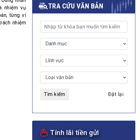
 Dũng nhấn
TRA CỨU VĂN BẢN
là nhiệm vụ
án, từng ví
trách nhiệm
MULTIMEDIA
Video
E-magazines
Photos
Tìm kiếm
Đặt lại
Tính lãi tiền gửi