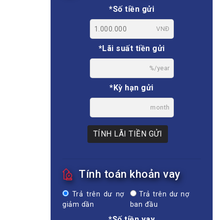
*Số tiền gửi
VNĐ
*Lãi suất tiền gửi
%/year
*Kỳ hạn gửi
month
TÍNH LÃI TIỀN GỬI
Tính toán khoản vay
Trả trên dư nợ
Trả trên dư nợ
giảm dần
ban đầu
*Số tiền vay