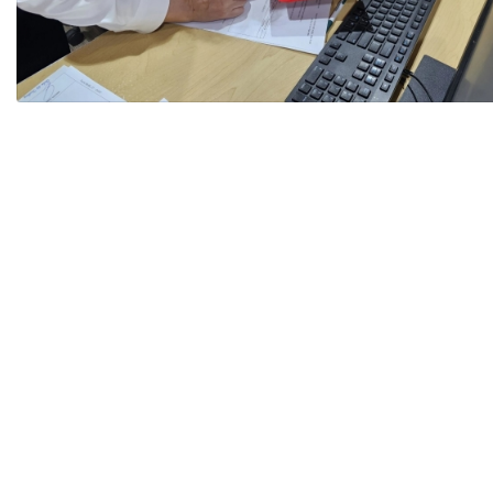
Tài chín
Bộ Chuẩn mực Đạo đức nghề nghiệp
Đấu giá 
Đối tác
Thanh t
Nhà quản
Cơ hội v
GÓP Ý CHÍNH SÁCH
ĐẤU GIÁ TÀI
Dự thảo luật
Tư vấn – Hỏi đáp
Tra cứu văn bản