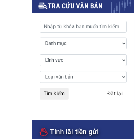
TRA CỨU VĂN BẢN
MULTIMEDIA
Video
E-magazines
Photos
Tìm kiếm
Đặt lại
Tính lãi tiền gửi