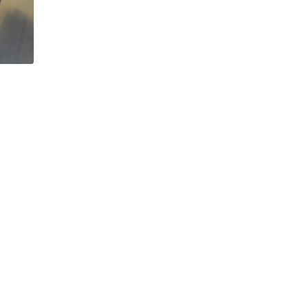
h Tiêu dùng
tài sản
oán –Thẻ
 trị
iệc làm
 SẢN
TUYỂN DỤNG