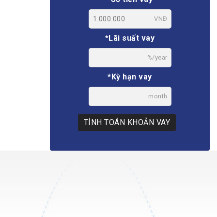
VNĐ
*Lãi suất vay
%/year
*Kỳ hạn vay
month
TÍNH TOÁN KHOẢN VAY