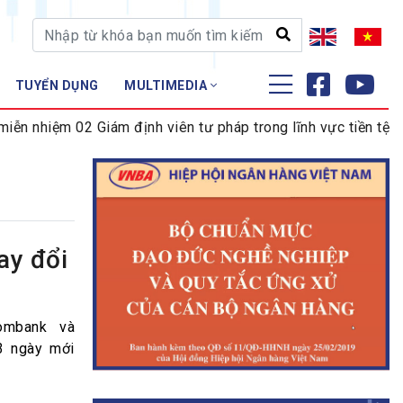
TUYỂN DỤNG
MULTIMEDIA
ĐÀO TẠO - NGHIÊN CỨU
nhiệm 02 Giám định viên tư pháp trong lĩnh vực tiền tệ và n
Nghiệp vụ - Chứng chỉ
Tập huấn
ay đổi
ombank và
3 ngày mới