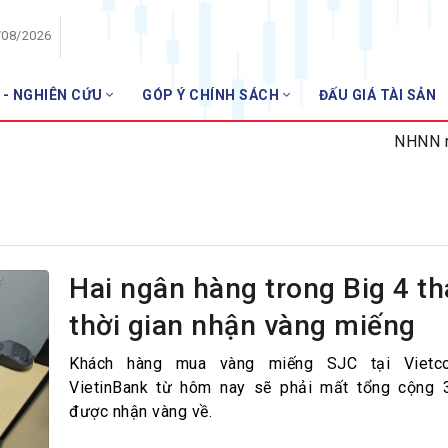
/08/2026
 - NGHIÊN CỨU
GÓP Ý CHÍNH SÁCH
ĐẤU GIÁ TÀI SẢN
HỘI VIÊN
NHNN miễn 
Danh sách hội viên
Gia nhập VNBA
 VNBA
 Tuần VNBA
Hai ngân hàng trong Big 4 th
thời gian nhận vàng miếng
gân hàng
t
Khách hàng mua vàng miếng SJC tại Vietc
VietinBank từ hôm nay sẽ phải mất tổng cộng 
được nhận vàng về.