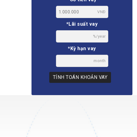
VNĐ
*Lãi suất vay
%/year
*Kỳ hạn vay
month
TÍNH TOÁN KHOẢN VAY