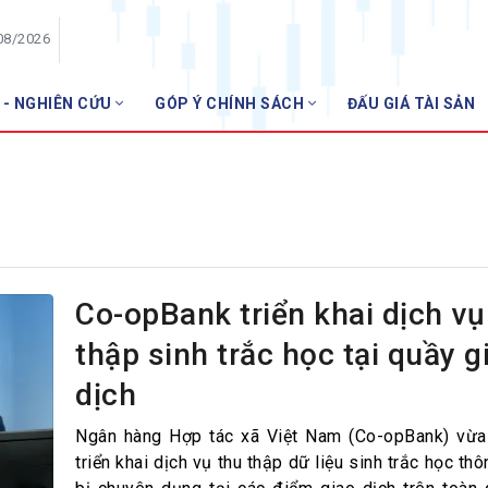
08/2026
 - NGHIÊN CỨU
GÓP Ý CHÍNH SÁCH
ĐẤU GIÁ TÀI SẢN
HỘI VIÊN
Danh sách hội viên
Gia nhập VNBA
 VNBA
 Tuần VNBA
Co-opBank triển khai dịch vụ
thập sinh trắc học tại quầy g
gân hàng
dịch
t
Ngân hàng Hợp tác xã Việt Nam (Co-opBank) vừa
triển khai dịch vụ thu thập dữ liệu sinh trắc học thô