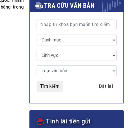
 quốc, nhằm
TRA CỨU VĂN BẢN
 hàng trong
MULTIMEDIA
Video
E-magazines
Photos
Tìm kiếm
Đặt lại
Tính lãi tiền gửi