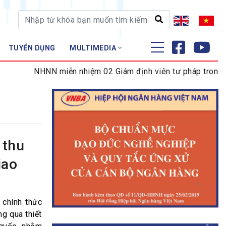
TUYỂN DỤNG
MULTIMEDIA
ĐÀO TẠO - NGHIÊN CỨU
NHNN miễn nhiệm 02 Giám định viên tư pháp trong lĩnh 
Nghiệp vụ - Chứng chỉ
Tập huấn
 thu
iao
 chính thức
ng qua thiết