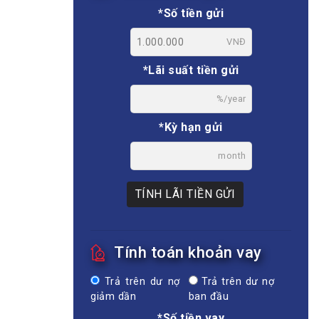
*Số tiền gửi
VNĐ
*Lãi suất tiền gửi
%/year
*Kỳ hạn gửi
month
TÍNH LÃI TIỀN GỬI
Tính toán khoản vay
Trả trên dư nợ
Trả trên dư nợ
giảm dần
ban đầu
*Số tiền vay