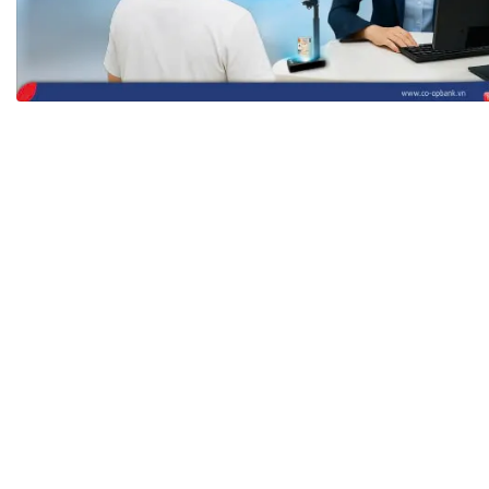
Tài chín
Bộ Chuẩn mực Đạo đức nghề nghiệp
Đấu giá 
Đối tác
Thanh t
Nhà quản
Cơ hội v
GÓP Ý CHÍNH SÁCH
ĐẤU GIÁ TÀI
Dự thảo luật
Tư vấn – Hỏi đáp
Tra cứu văn bản