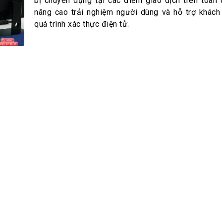
h Tiêu dùng
bị chuyên dụng tại các điểm giao dịch trên toàn
nâng cao trải nghiệm người dùng và hỗ trợ khách
tài sản
quá trình xác thực điện tử.
oán –Thẻ
 trị
iệc làm
 SẢN
TUYỂN DỤNG