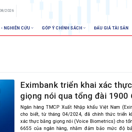
/08/2026
 - NGHIÊN CỨU
GÓP Ý CHÍNH SÁCH
ĐẤU GIÁ TÀI SẢN
HỘI VIÊN
Danh sách hội viên
Gia nhập VNBA
 VNBA
 Tuần VNBA
Eximbank triển khai xác thự
giọng nói qua tổng đài 1900
gân hàng
t
Ngân hàng TMCP Xuất Nhập khẩu Việt Nam (Exi
cho biết, từ tháng 04/2024, đã chính thức triển k
xác thực bằng giọng nói (Voice Biometrics) cho tổ
6655 của ngân hàng, nhằm đảm bảo mức độ b