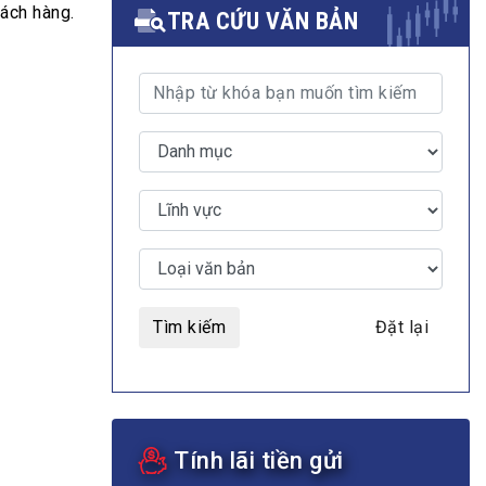
hách hàng.
TRA CỨU VĂN BẢN
MULTIMEDIA
Video
E-magazines
Photos
Tìm kiếm
Đặt lại
Tính lãi tiền gửi