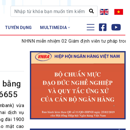
TUYỂN DỤNG
MULTIMEDIA
ĐÀO TẠO - NGHIÊN CỨU
NHNN miễn nhiệm 02 Giám định viên tư pháp trong lĩnh
Nghiệp vụ - Chứng chỉ
Tập huấn
c bằng
 6655
mbank) vừa
hai dịch vụ
ng đài 1900
ảo mật cao