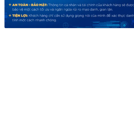
Tài chín
Bộ Chuẩn mực Đạo đức nghề nghiệp
Đấu giá 
Đối tác
Thanh t
Nhà quản
Cơ hội v
GÓP Ý CHÍNH SÁCH
ĐẤU GIÁ TÀI
Dự thảo luật
Tư vấn – Hỏi đáp
Tra cứu văn bản