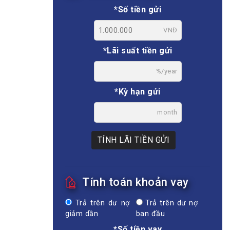
*Số tiền gửi
VNĐ
*Lãi suất tiền gửi
%/year
*Kỳ hạn gửi
month
TÍNH LÃI TIỀN GỬI
Tính toán khoản vay
Trả trên dư nợ
Trả trên dư nợ
giảm dần
ban đầu
*Số tiền vay