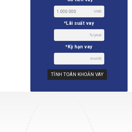
VNĐ
*Lãi suất vay
%/year
*Kỳ hạn vay
month
TÍNH TOÁN KHOẢN VAY