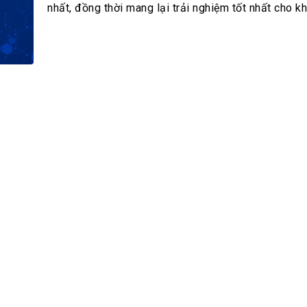
h Tiêu dùng
nhất, đồng thời mang lại trải nghiệm tốt nhất cho k
tài sản
oán –Thẻ
 trị
iệc làm
 SẢN
TUYỂN DỤNG