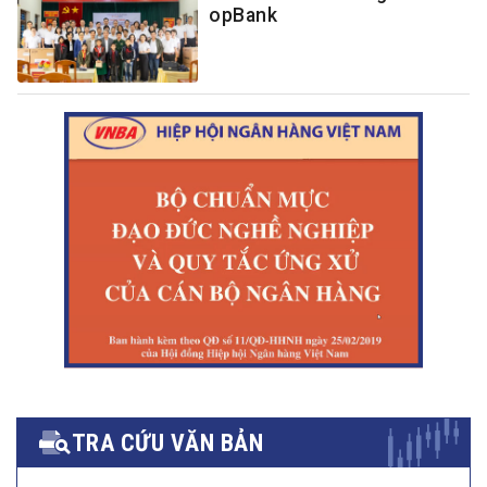
opBank
TRA CỨU VĂN BẢN