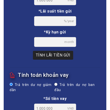
VNĐ
*Lãi suất tiền gửi
%/year
*Kỳ hạn gửi
month
TÍNH LÃI TIỀN GỬI
Tính toán khoản vay
Trả trên dư nợ giảm
Trả trên dư nợ ban
dần
đầu
*Số tiền vay
VNĐ