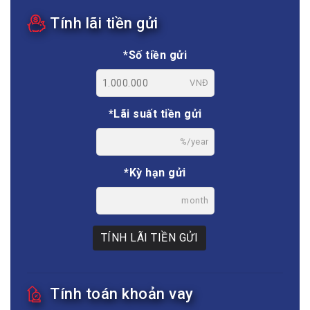
Tính lãi tiền gửi
*Số tiền gửi
VNĐ
*Lãi suất tiền gửi
%/year
*Kỳ hạn gửi
month
TÍNH LÃI TIỀN GỬI
Tính toán khoản vay