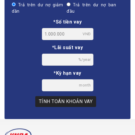
Trả trên dư nợ giảm
Trả trên dư nợ ban
dần
đầu
*Số tiền vay
VNĐ
*Lãi suất vay
%/year
*Kỳ hạn vay
month
TÍNH TOÁN KHOẢN VAY