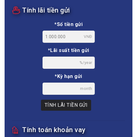
Tính lãi tiền gửi
*Số tiền gửi
VNĐ
*Lãi suất tiền gửi
%/year
*Kỳ hạn gửi
month
TÍNH LÃI TIỀN GỬI
Tính toán khoản vay