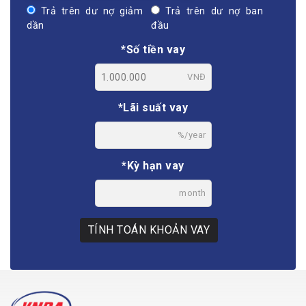
Trả trên dư nợ giảm
Trả trên dư nợ ban
dần
đầu
*Số tiền vay
VNĐ
*Lãi suất vay
%/year
*Kỳ hạn vay
month
TÍNH TOÁN KHOẢN VAY