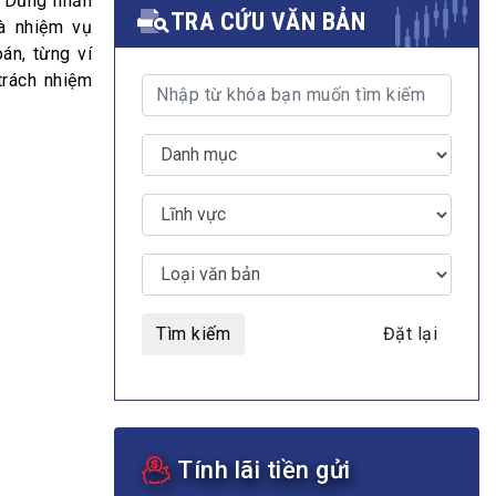
 Dũng nhấn
TRA CỨU VĂN BẢN
là nhiệm vụ
án, từng ví
trách nhiệm
MULTIMEDIA
Video
E-magazines
Photos
Tìm kiếm
Đặt lại
Tính lãi tiền gửi