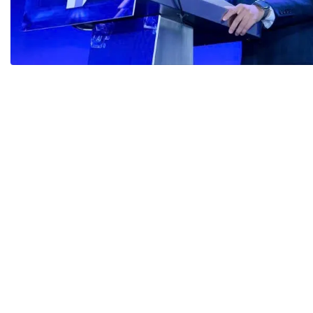
Tài chín
Bộ Chuẩn mực Đạo đức nghề nghiệp
Đấu giá 
Đối tác
Thanh t
Nhà quản
Cơ hội v
GÓP Ý CHÍNH SÁCH
ĐẤU GIÁ TÀI
Dự thảo luật
Tư vấn – Hỏi đáp
Tra cứu văn bản