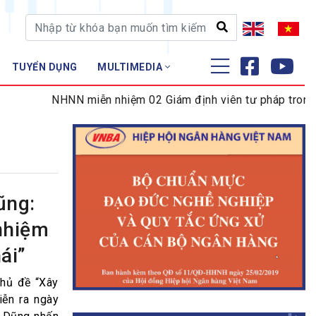
TUYỂN DỤNG
MULTIMEDIA
ĐÀO TẠO - NGHIÊN CỨU
NHNN miễn nhiệm 02 Giám định viên tư pháp trong lĩnh
Nghiệp vụ - Chứng chỉ
Tập huấn
ũng:
 nhiệm
ái”
chủ đề “Xây
iễn ra ngày