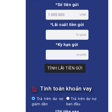
*Số tiền gửi
VNĐ
*Lãi suất tiền gửi
%/year
*Kỳ hạn gửi
month
TÍNH LÃI TIỀN GỬI
Tính toán khoản vay
Trả trên dư nợ
Trả trên dư nợ
giảm dần
ban đầu
*Số tiền vay