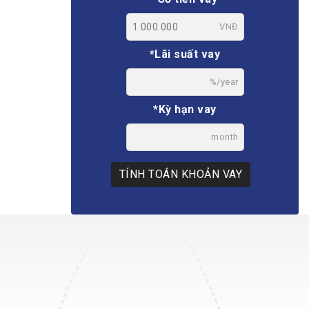
VNĐ
*Lãi suất vay
%/year
*Kỳ hạn vay
month
TÍNH TOÁN KHOẢN VAY