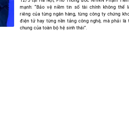
h Tiêu dùng
12/5 tại Hà Nội, Phó Thống đốc NHNN Phạm Tiến
mạnh: “Bảo vệ niềm tin số tài chính không thể 
tài sản
riêng của từng ngân hàng, từng công ty chứng kho
oán –Thẻ
điện tử hay từng nền tảng công nghệ, mà phải là 
 trị
chung của toàn bộ hệ sinh thái”.
iệc làm
 SẢN
TUYỂN DỤNG