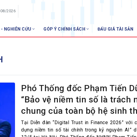
/08/2026
 - NGHIÊN CỨU
GÓP Ý CHÍNH SÁCH
ĐẤU GIÁ TÀI SẢN
HỘI VIÊN
Danh sách hội viên
H
Gia nhập VNBA
 VNBA
 Tuần VNBA
Phó Thống đốc Phạm Tiến D
“Bảo vệ niềm tin số là trách
gân hàng
chung của toàn bộ hệ sinh th
t
Tại Diễn đàn “Digital Trust in Finance 2026” với 
dựng niềm tin số tài chính trong kỷ nguyên AI” d