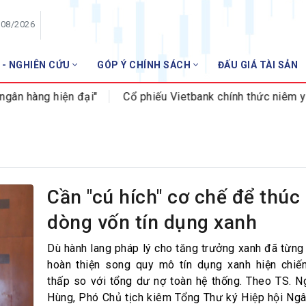
/08/2026
 - NGHIÊN CỨU
GÓP Ý CHÍNH SÁCH
ĐẤU GIÁ TÀI SẢN
HỘI VIÊN
àng hiện đại"
Cổ phiếu Vietbank chính thức niêm yết tr
Danh sách hội viên
Gia nhập VNBA
 VNBA
 Tuần VNBA
Cần "cú hích" cơ chế để thúc
dòng vốn tín dụng xanh
gân hàng
t
Dù hành lang pháp lý cho tăng trưởng xanh đã từn
hoàn thiện song quy mô tín dụng xanh hiện chiế
thấp so với tổng dư nợ toàn hệ thống. Theo TS. 
Hùng, Phó Chủ tịch kiêm Tổng Thư ký Hiệp hội Ngâ