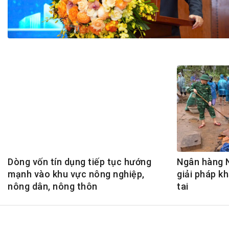
Tài chín
Bộ Chuẩn mực Đạo đức nghề nghiệp
Đấu giá 
Đối tác
Thanh t
Nhà quản
Cơ hội v
GÓP Ý CHÍNH SÁCH
ĐẤU GIÁ TÀI
Dự thảo luật
Tư vấn – Hỏi đáp
Tra cứu văn bản
Dòng vốn tín dụng tiếp tục hướng
Ngân hàng N
mạnh vào khu vực nông nghiệp,
giải pháp k
nông dân, nông thôn
tai