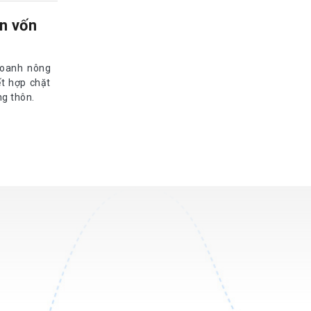
n vốn
doanh nông
ết hợp chặt
ng thôn.