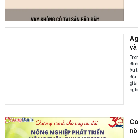
Ag
và
Tro
địn
Xuâ
đối
giả
ngh
Co
nô