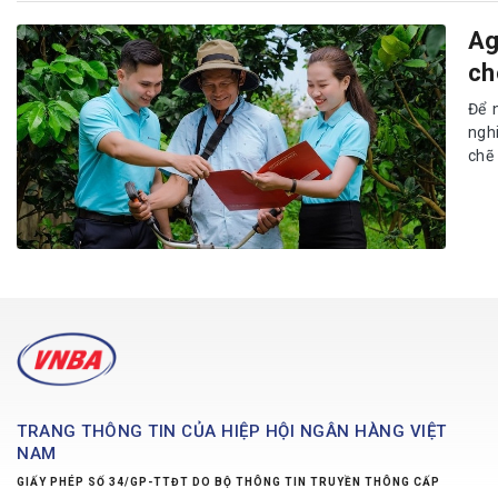
Ag
ch
Để 
ngh
chẽ 
TRANG THÔNG TIN CỦA HIỆP HỘI NGÂN HÀNG VIỆT
NAM
GIẤY PHÉP SỐ 34/GP-TTĐT DO BỘ THÔNG TIN TRUYỀN THÔNG CẤP