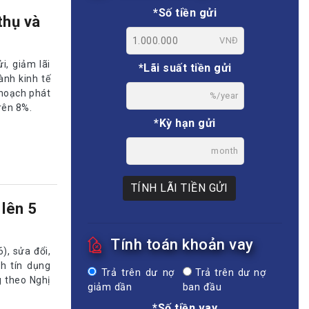
*Số tiền gửi
thụ và
VNĐ
i, giảm lãi
*Lãi suất tiền gửi
ành kinh tế
 hoạch phát
%/year
rên 8%.
*Kỳ hạn gửi
month
TÍNH LÃI TIỀN GỬI
lên 5
Tính toán khoản vay
), sửa đổi,
h tín dụng
Trả trên dư nợ
Trả trên dư nợ
g theo Nghị
giảm dần
ban đầu
*Số tiền vay