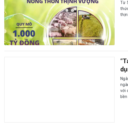
Từ 
thứ
thịn
“T
dụ
Ngà
ngà
với 
bền