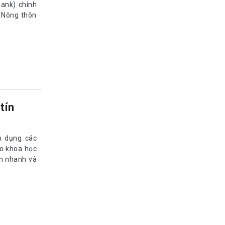
ank) chính
- Nông thôn
tín
n dụng các
ảo khoa học
ển nhanh và