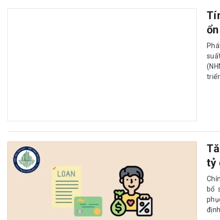
Tí
ổn
Phát
suấ
(NH
triể
Tă
tỷ
Chí
bổ 
phụ
địn