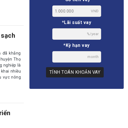
VNĐ
*Lãi suất vay
%/year
 sạch
*Kỳ hạn vay
n đã khẳng
month
i huyện Thọ
g nghiệp là
 khai nhiều
TÍNH TOÁN KHOẢN VAY
hu vực nông
riển