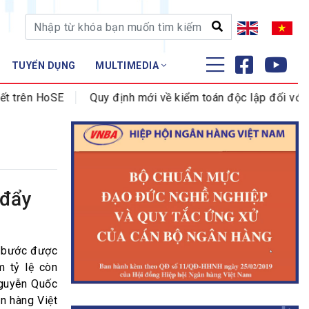
TUYỂN DỤNG
MULTIMEDIA
ĐÀO TẠO - NGHIÊN CỨU
ên HoSE
Quy định mới về kiểm toán độc lập đối với tổ ch
Nghiệp vụ - Chứng chỉ
Tập huấn
 đẩy
g bước được
m tỷ lệ còn
Nguyễn Quốc
n hàng Việt