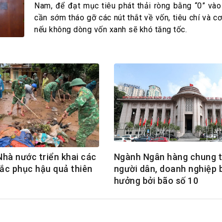
h Tiêu dùng
Nam, để đạt mục tiêu phát thải ròng bằng “0” và
tài sản
cần sớm tháo gỡ các nút thắt về vốn, tiêu chí và cơ
nếu không dòng vốn xanh sẽ khó tăng tốc.
oán –Thẻ
 trị
iệc làm
 SẢN
TUYỂN DỤNG
hà nước triển khai các
Ngành Ngân hàng chung t
hắc phục hậu quả thiên
người dân, doanh nghiệp 
hưởng bởi bão số 10