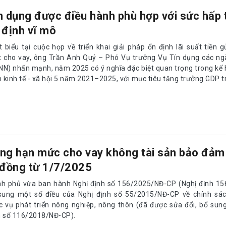
n dụng được điều hành phù hợp với sức hấp 
 định vĩ mô
 biểu tại cuộc họp về triển khai giải pháp ổn định lãi suất tiền gử
t cho vay, ông Trần Anh Quý – Phó Vụ trưởng Vụ Tín dụng các ng
NN) nhấn mạnh, năm 2025 có ý nghĩa đặc biệt quan trọng trong kế
n kinh tế - xã hội 5 năm 2021–2025, với mục tiêu tăng trưởng GDP t
ng hạn mức cho vay không tài sản bảo đảm 
 đồng từ 1/7/2025
nh phủ vừa ban hành Nghị định số 156/2025/NĐ-CP (Nghị định 156
sung một số điều của Nghị định số 55/2015/NĐ-CP về chính sác
c vụ phát triển nông nghiệp, nông thôn (đã được sửa đổi, bổ sun
h số 116/2018/NĐ-CP).