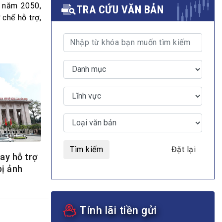
o năm 2050,
TRA CỨU VĂN BẢN
 chế hỗ trợ,
MULTIMEDIA
Video
E-magazines
Photos
Tìm kiếm
Đặt lại
ay hỗ trợ
bị ảnh
Tính lãi tiền gửi