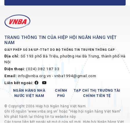
TRANG THÔNG TIN CỦA HIỆP HỘI NGÂN HÀNG VIỆT
NAM
GIẤY PHÉP SỐ 34/GP-TTĐT DO BỘ THÔNG TIN TRUYỀN THÔNG CẤP
Địa chỉ:
Số 193 phố Bà Triệu, phường Hai Bà Trưng, thành phố Hà
Nội
Điện thoại:
(024) 382 187 33
Email:
info@vnba.org.vn - vnba1994@gmail.com
Liên kết ngoài:
NGÂN HÀNG NHÀ
CHÍNH
TẠP CHÍ THỊ TRƯỜNG TÀI
NƯỚC VIỆT NAM
PHỦ
CHÍNH TIỀN TỆ
© Copyright 2006 Hiệp hội Ngân hàng Việt Nam.
Ghi rõ nguồn 'www.vnba.org.vn' hoặc "Hiệp hội ngân hàng Việt Nam"
khi phát hành lại thông tin từ website này.
Các trang liên kết ngoài sẽ mở ở cửa sổ mới, Hiệp hội Ngân hàng Việt
Nam không chịu trách nhiệm về nội dung các trang liên kết ngoài.