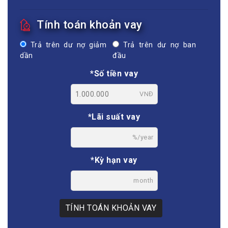
Tính toán khoản vay
Trả trên dư nợ giảm
Trả trên dư nợ ban
dần
đầu
*Số tiền vay
VNĐ
*Lãi suất vay
%/year
*Kỳ hạn vay
month
TÍNH TOÁN KHOẢN VAY