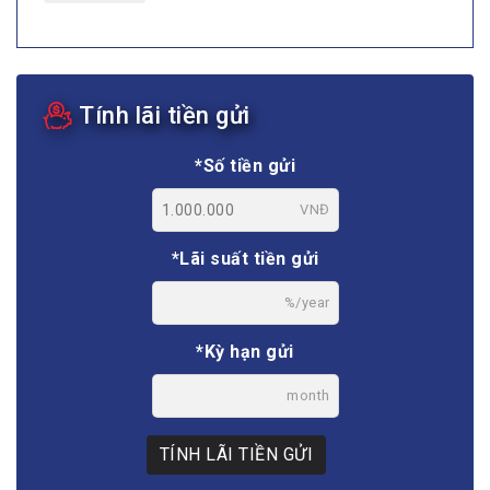
Tính lãi tiền gửi
*Số tiền gửi
VNĐ
*Lãi suất tiền gửi
%/year
*Kỳ hạn gửi
month
TÍNH LÃI TIỀN GỬI