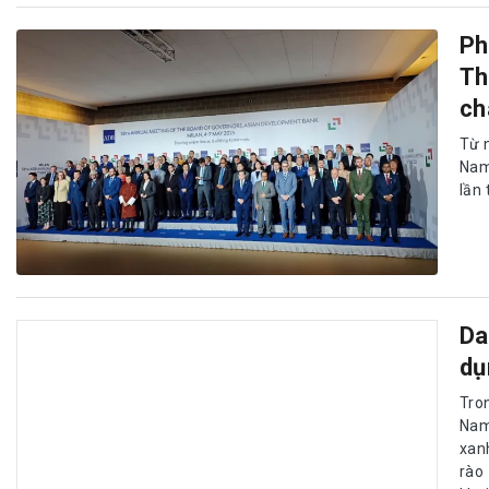
Ph
Th
ch
Từ 
Nam
lần 
Da
dụ
Tro
Nam
xan
rào