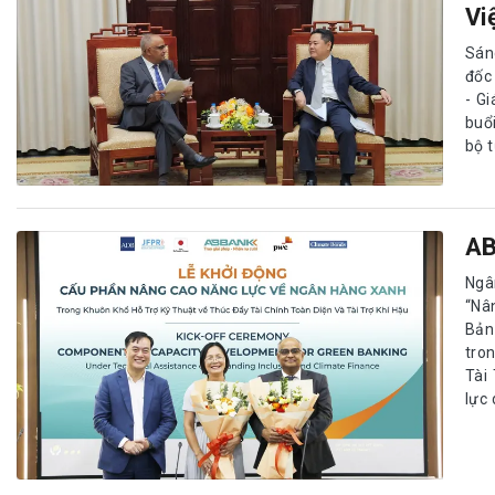
Vi
Sán
đốc
- G
buổ
bộ 
AB
Ngâ
“Nâ
Bản
tro
Tài
lực 