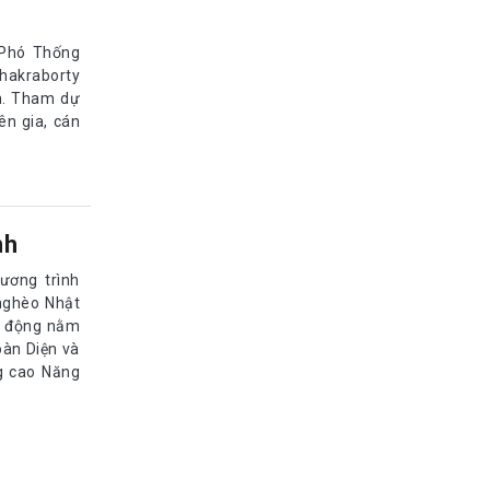
 Phó Thống
Chakraborty
m. Tham dự
ên gia, cán
nh
ương trình
nghèo Nhật
ạt động nằm
oàn Diện và
g cao Năng