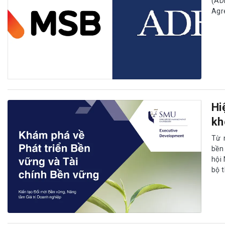
(AD
Agr
Hi
kh
Từ 
bền
hội
bộ 