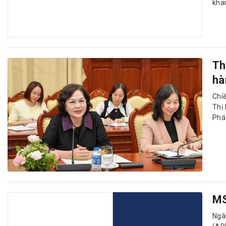
khai
Th
hà
Chi
Thị 
Phát
MS
Ngâ