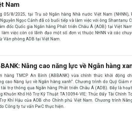
ệt Nam
g 05/8/2025, tại Trụ sở Ngân hàng Nhà nước Việt Nam (NHNN),
 Nguyễn Ngọc Cảnh đã có buổi tiếp và làm việc với ông Shantanu 
iám đốc Quốc gia Ngân hàng Phát triển Châu Á (ADB) tại Việt Na
i làm việc còn có lãnh đạo một số đơn vị thuộc NHNN và các chuy
từ Văn phòng ADB tại Việt Nam.
BANK: Nâng cao năng lực về Ngân hàng xa
n hàng TMCP An Bình (ABBANK) vừa chính thức khởi động ch
ng cao Năng lực về Ngân hàng xanh”. Chương trình do Quỹ Giảm 
 tài trợ thông qua Ngân hàng Phát triển Châu Á (ADB). Đây là ho
ng Khuôn Khổ Hỗ Trợ Kỹ Thuật TA10094-VIE: Thúc Đẩy Tài Chính T
 Trợ Khí Hậu của ADB cho Chính phủ Việt Nam. Chương trình Nân
do Công ty tư vấn PwC thực hiện.