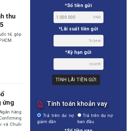
*Số tiền gửi
nh thu
VNĐ
25
*Lãi suất tiền gửi
uốc tế, góp
TP.HCM.
%/year
*Kỳ hạn gửi
month
TÍNH LÃI TIỀN GỬI
hổ
g ứng
Tính toán khoản vay
 Ngân hàng
Trả trên dư nợ
Trả trên dư nợ
Confirming
giảm dần
ban đầu
i và Chuỗi
*Số tiền vay