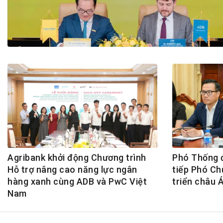
Tài chín
Bộ Chuẩn mực Đạo đức nghề nghiệp
Đấu giá 
Đối tác
Thanh t
Nhà quản
Cơ hội v
GÓP Ý CHÍNH SÁCH
ĐẤU GIÁ TÀI
Dự thảo luật
Tư vấn – Hỏi đáp
Tra cứu văn bản
Agribank khởi động Chương trình
Phó Thống 
Hỗ trợ nâng cao năng lực ngân
tiếp Phó Ch
hàng xanh cùng ADB và PwC Việt
triển châu 
Nam