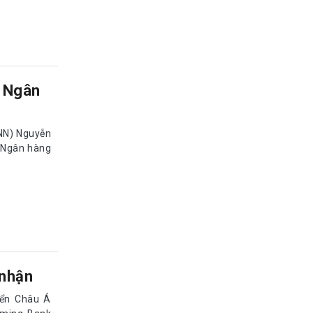
h Ngân
NN) Nguyễn
h Ngân hàng
 nhận
iển Châu Á