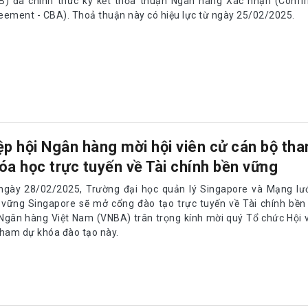
B) đã chính thức ký kết thỏa thuận Ngân hàng Xác nhận (Confi
eement - CBA). Thoả thuận này có hiệu lực từ ngày 25/02/2025.
ệp hội Ngân hàng mời hội viên cử cán bộ th
óa học trực tuyến về Tài chính bền vững
ngày 28/02/2025, Trường đại học quản lý Singapore và Mạng lưới
 vững Singapore sẽ mở cổng đào tạo trực tuyến về Tài chính bền
 Ngân hàng Việt Nam (VNBA) trân trọng kính mời quý Tổ chức Hội 
tham dự khóa đào tạo này.