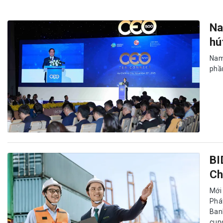
Na
hú
Nam
phần
BI
Ch
Mới
Phá
Ban
cun