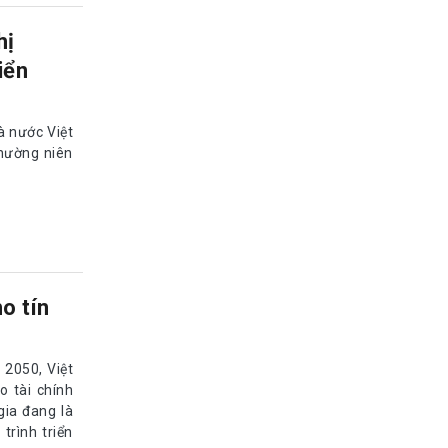
hị
iển
 nước Việt
hường niên
o tín
 2050, Việt
 tài chính
gia đang là
trình triển