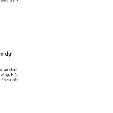
rming Bank
am dự
 tài chính
 vững, Hiệp
viên cử cán