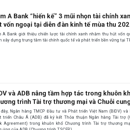
m A Bank “hiến kế” 3 mũi nhọn tài chính xa
t vốn ngoại tại diễn đàn kinh tế mùa thu 20
 A Bank giới thiệu chiến lược tài chính xanh nhằm thu hút vốn q
 xây dựng trung tâm tài chính quốc tế và phát triển bền vững tại 
DV và ADB nâng tầm hợp tác trong khuôn k
ương trình Tài trợ thương mại và Chuỗi cun
 đây, Ngân hàng TMCP Đầu tư và Phát triển Việt Nam (BIDV) và
t triển Châu Á (ADB) đã ký kết Thỏa thuận Ngân hàng Tài trợ (
k Agreement) trong khuôn khổ Chương trình Tài trợ thương mạ
g ứng của ADB (Chương trình TSCFP).