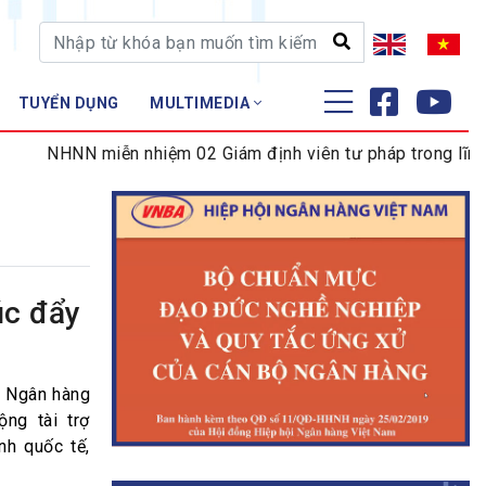
TUYỂN DỤNG
MULTIMEDIA
ĐÀO TẠO - NGHIÊN CỨU
miễn nhiệm 02 Giám định viên tư pháp trong lĩnh vực tiền t
Nghiệp vụ - Chứng chỉ
Tập huấn
úc đẩy
i Ngân hàng
ng tài trợ
nh quốc tế,