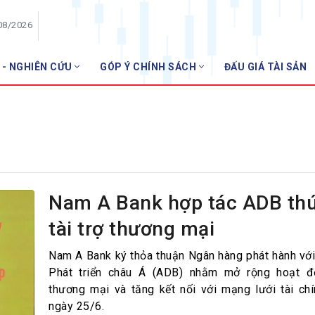
08/2026
 - NGHIÊN CỨU
GÓP Ý CHÍNH SÁCH
ĐẤU GIÁ TÀI SẢN
HỘI VIÊN
NHNN 
Danh sách hội viên
Gia nhập VNBA
 VNBA
 Tuần VNBA
Nam A Bank hợp tác ADB th
tài trợ thương mại
gân hàng
t
Nam A Bank ký thỏa thuận Ngân hàng phát hành vớ
Phát triển châu Á (ADB) nhằm mở rộng hoạt độ
thương mại và tăng kết nối với mạng lưới tài chí
ngày 25/6.