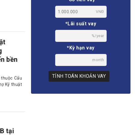
VNĐ
*Lãi suất vay
%/year
ật
*Kỳ hạn vay
g
ển bền
month
TÍNH TOÁN KHOẢN VAY
t thuộc Cấu
rợ Kỹ thuật
B tại