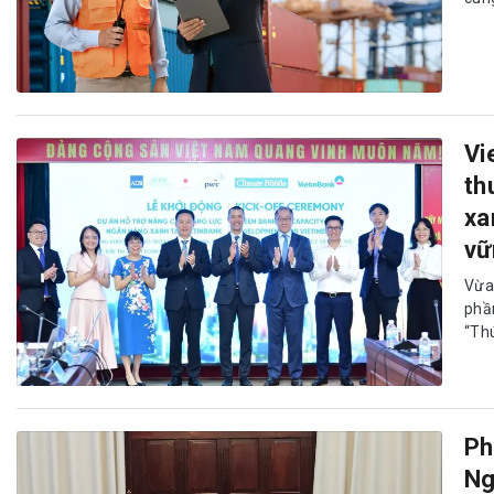
Vi
th
xa
vữ
Vừa
phầ
“Thú
Ph
Ng