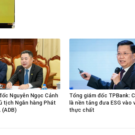
h Tiêu dùng
tài sản
oán –Thẻ
 trị
iệc làm
 SẢN
TUYỂN DỤNG
đốc Nguyễn Ngọc Cảnh
Tổng giám đốc TPBank: 
ủ tịch Ngân hàng Phát
là nền tảng đưa ESG vào 
Á (ADB)
thực chất