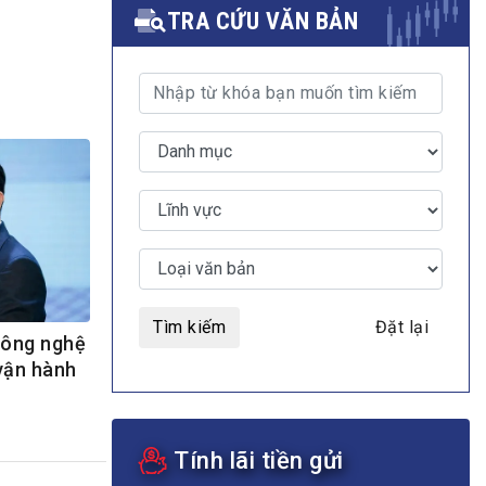
TRA CỨU VĂN BẢN
MULTIMEDIA
Video
E-magazines
Photos
Tìm kiếm
Đặt lại
Công nghệ
vận hành
Tính lãi tiền gửi