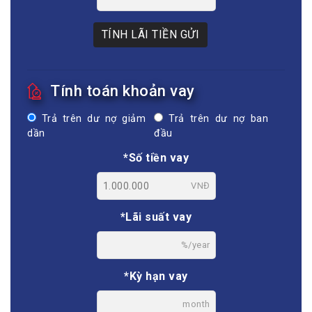
TÍNH LÃI TIỀN GỬI
Tính toán khoản vay
Trả trên dư nợ giảm
Trả trên dư nợ ban
dần
đầu
*Số tiền vay
VNĐ
*Lãi suất vay
%/year
*Kỳ hạn vay
month