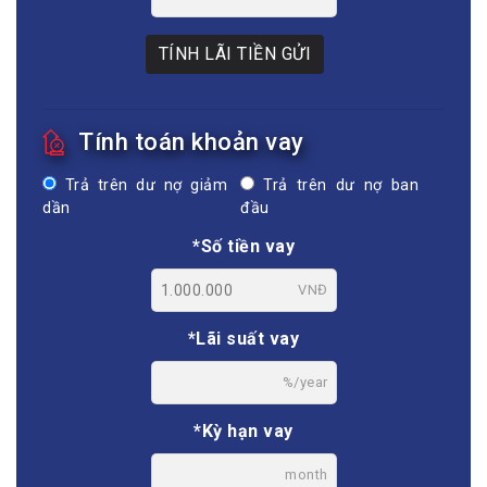
TÍNH LÃI TIỀN GỬI
Tính toán khoản vay
Trả trên dư nợ giảm
Trả trên dư nợ ban
dần
đầu
*Số tiền vay
VNĐ
*Lãi suất vay
%/year
*Kỳ hạn vay
month