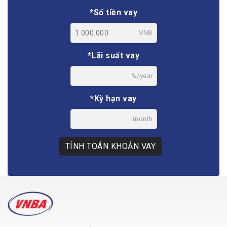
*Số tiền vay
VNĐ
*Lãi suất vay
%/year
*Kỳ hạn vay
month
TÍNH TOÁN KHOẢN VAY