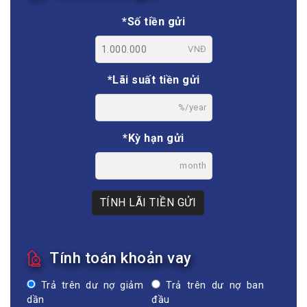
*Số tiền gửi
VNĐ
*Lãi suất tiền gửi
%/year
*Kỳ hạn gửi
month
TÍNH LÃI TIỀN GỬI
Tính toán khoản vay
Trả trên dư nợ giảm
Trả trên dư nợ ban
dần
đầu