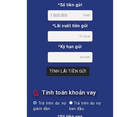
*Số tiền gửi
VNĐ
*Lãi suất tiền gửi
%/year
*Kỳ hạn gửi
month
TÍNH LÃI TIỀN GỬI
Tính toán khoản vay
Trả trên dư nợ
Trả trên dư nợ
giảm dần
ban đầu
*Số tiền vay