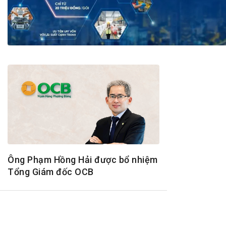
Tài chín
Bộ Chuẩn mực Đạo đức nghề nghiệp
Đấu giá 
Đối tác
Thanh t
Nhà quản
Cơ hội v
GÓP Ý CHÍNH SÁCH
ĐẤU GIÁ TÀI
Dự thảo luật
Tư vấn – Hỏi đáp
Tra cứu văn bản
Ông Phạm Hồng Hải được bổ nhiệm
Tổng Giám đốc OCB