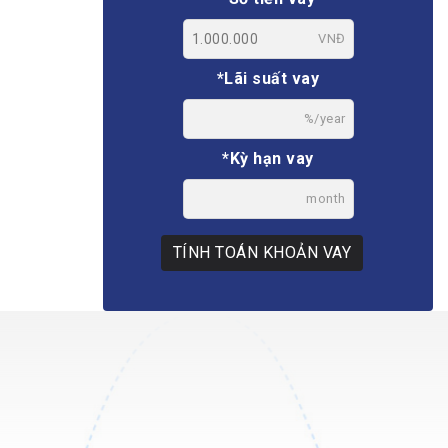
VNĐ
*Lãi suất vay
%/year
*Kỳ hạn vay
month
TÍNH TOÁN KHOẢN VAY