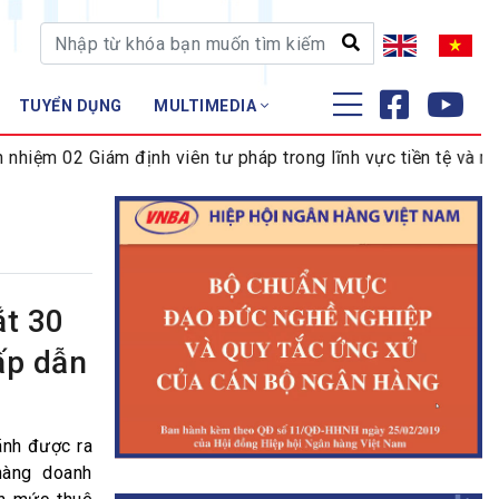
TUYỂN DỤNG
MULTIMEDIA
ĐÀO TẠO - NGHIÊN CỨU
m 02 Giám định viên tư pháp trong lĩnh vực tiền tệ và ngân 
Nghiệp vụ - Chứng chỉ
Tập huấn
ắt 30
ấp dẫn
ãnh được ra
hàng doanh