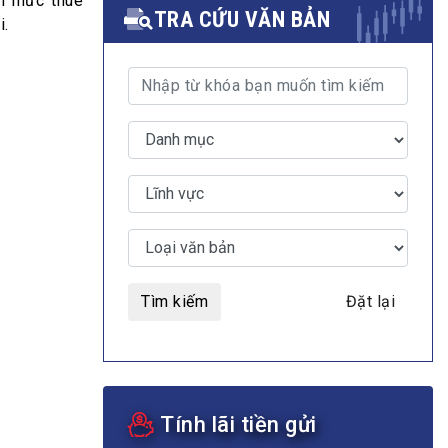
ạn mức thuê
TRA CỨU VĂN BẢN
i.
MULTIMEDIA
Video
E-magazines
Photos
Tìm kiếm
Đặt lại
Tính lãi tiền gửi