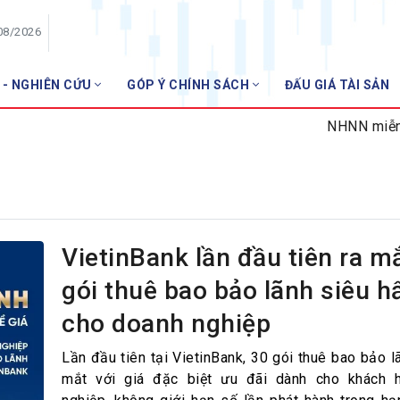
08/2026
 - NGHIÊN CỨU
GÓP Ý CHÍNH SÁCH
ĐẤU GIÁ TÀI SẢN
HỘI VIÊN
NHNN miễn nhiệ
Danh sách hội viên
Gia nhập VNBA
 VNBA
 Tuần VNBA
VietinBank lần đầu tiên ra m
gói thuê bao bảo lãnh siêu h
gân hàng
cho doanh nghiệp
t
Lần đầu tiên tại VietinBank, 30 gói thuê bao bảo l
mắt với giá đặc biệt ưu đãi dành cho khách 