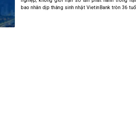
h Tiêu dùng
nghiệp, không giới hạn số lần phát hành trong h
bao nhân dịp tháng sinh nhật VietinBank tròn 36 tuổ
tài sản
oán –Thẻ
 trị
iệc làm
 SẢN
TUYỂN DỤNG