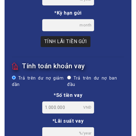
*Kỳ hạn gửi
month
TÍNH LÃI TIỀN GỬI
Tính toán khoản vay
Trả trên dư nợ giảm
Trả trên dư nợ ban
dần
đầu
*Số tiền vay
VNĐ
*Lãi suất vay
%/year