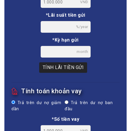
VNĐ
*Lãi suất tiền gửi
%/year
*Kỳ hạn gửi
month
TÍNH LÃI TIỀN GỬI
Tính toán khoản vay
Trả trên dư nợ giảm
Trả trên dư nợ ban
dần
đầu
*Số tiền vay
VNĐ