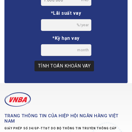
*Lãi suất vay
%/year
*Kỳ hạn vay
month
TÍNH TOÁN KHOẢN VAY
TRANG THÔNG TIN CỦA HIỆP HỘI NGÂN HÀNG VIỆT
NAM
GIẤY PHÉP SỐ 34/GP-TTĐT DO BỘ THÔNG TIN TRUYỀN THÔNG CẤP