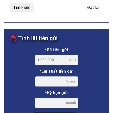
Tìm kiếm
Đặt lại
Tính lãi tiền gửi
*Số tiền gửi
VNĐ
*Lãi suất tiền gửi
%/year
*Kỳ hạn gửi
month