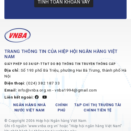
TÍNH TOÁN KHOẢN VAY
TRANG THÔNG TIN CỦA HIỆP HỘI NGÂN HÀNG VIỆT
NAM
GIẤY PHÉP SỐ 34/GP-TTĐT DO BỘ THÔNG TIN TRUYỀN THÔNG CẤP
Địa chỉ:
Số 193 phố Bà Triệu, phường Hai Bà Trưng, thành phố Hà
Nội
Điện thoại:
(024) 382 187 33
Email:
info@vnba.org.vn - vnba1994@gmail.com
Liên kết ngoài:
NGÂN HÀNG NHÀ
CHÍNH
TẠP CHÍ THỊ TRƯỜNG TÀI
NƯỚC VIỆT NAM
PHỦ
CHÍNH TIỀN TỆ
© Copyright 2006 Hiệp hội Ngân hàng Việt Nam.
Ghi rõ nguồn 'www.vnba.org.vn' hoặc "Hiệp hội ngân hàng Việt Nam"