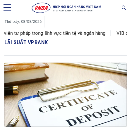
HIỆP HỘI NGÂN HÀNG VIỆT NAM
VIETNAM BANK'S ASSOCIATION
Thứ bảy, 08/08/2026
ên tư pháp trong lĩnh vực tiền tệ và ngân hàng
VIB đổi 
LÃI SUẤT VPBANK