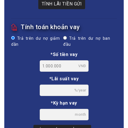
TÍNH LÃI TIỀN GỬI
Tính toán khoản vay
Trả trên dư nợ giảm
Trả trên dư nợ ban
dần
đầu
*Số tiền vay
VNĐ
*Lãi suất vay
%/year
*Kỳ hạn vay
month