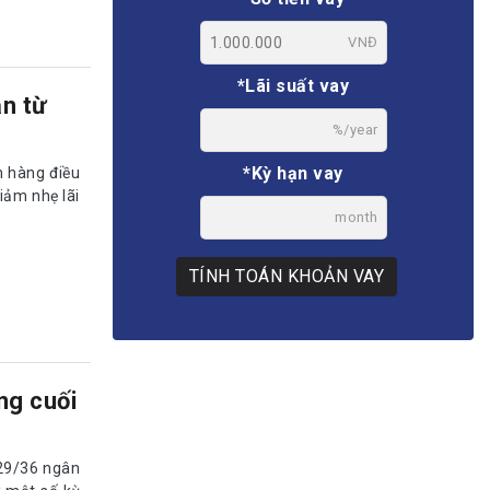
VNĐ
*Lãi suất vay
ần từ
%/year
*Kỳ hạn vay
n hàng điều
giảm nhẹ lãi
month
TÍNH TOÁN KHOẢN VAY
ong cuối
 29/36 ngân