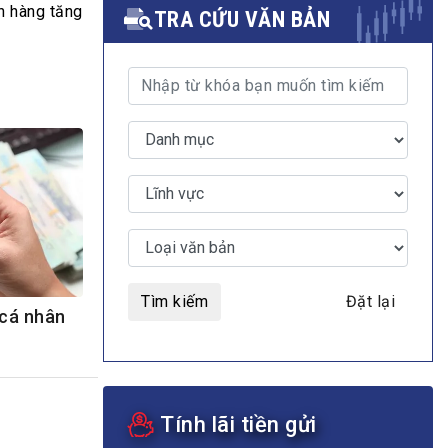
n hàng tăng
TRA CỨU VĂN BẢN
MULTIMEDIA
Video
E-magazines
Photos
Tìm kiếm
Đặt lại
 cá nhân
Tính lãi tiền gửi