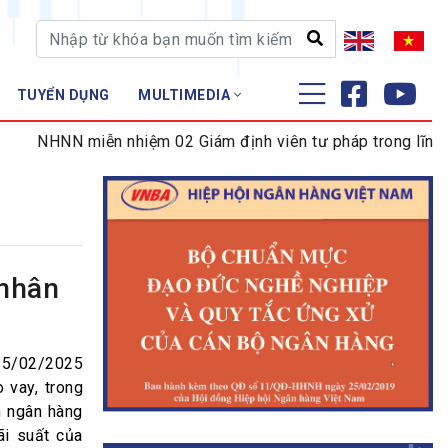
TUYỂN DỤNG
MULTIMEDIA
ĐÀO TẠO - NGHIÊN CỨU
HNN miễn nhiệm 02 Giám định viên tư pháp trong lĩnh vực tiề
Nghiệp vụ - Chứng chỉ
Tập huấn
 nhân
 25/02/2025
o vay, trong
h ngân hàng
ãi suất của