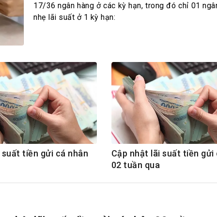
h Tiêu dùng
17/36 ngân hàng ở các kỳ hạn, trong đó chỉ 01 ngâ
tài sản
nhẹ lãi suất ở 1 kỳ hạn:
oán –Thẻ
 trị
iệc làm
 SẢN
TUYỂN DỤNG
 suất tiền gửi cá nhân
Cập nhật lãi suất tiền gửi
02 tuần qua