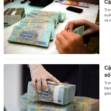
Cậ
Tro
suất
và o
Cậ
số
Tro
hàn
giảm