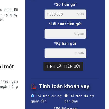
*Số tiền gửi
u chỉnh lãi
VNĐ
n, tại quầy
ất:
*Lãi suất tiền gửi
%/year
*Kỳ hạn gửi
month
ại một
TÍNH LÃI TIỀN GỬI
 14/36 ngân
Tính toán khoản vay
1 ngân hàng
Trả trên dư nợ
Trả trên dư nợ
giảm dần
ban đầu
*Số tiền vay