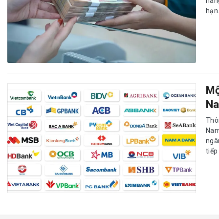
hàn
hạn
Mộ
Na
Thô
Nam
ngâ
tiếp