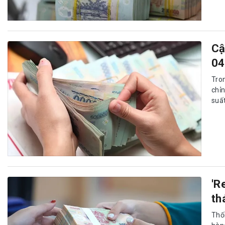
Cậ
04
Tro
chỉn
suất
'R
th
Thố