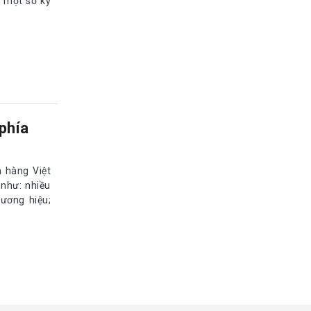
ở một số kỳ
 phía
n hàng Việt
như: nhiều
hương hiệu;