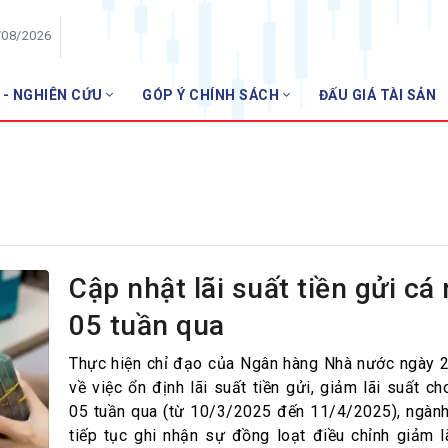
/08/2026
 - NGHIÊN CỨU
GÓP Ý CHÍNH SÁCH
ĐẤU GIÁ TÀI SẢN
HỘI VIÊN
N
Danh sách hội viên
Gia nhập VNBA
 VNBA
 Tuần VNBA
Cập nhật lãi suất tiền gửi cá
05 tuần qua
gân hàng
t
Thực hiện chỉ đạo của Ngân hàng Nhà nước ngày
về việc ổn định lãi suất tiền gửi, giảm lãi suất ch
05 tuần qua (từ 10/3/2025 đến 11/4/2025), ngàn
tiếp tục ghi nhận sự đồng loạt điều chỉnh giảm l