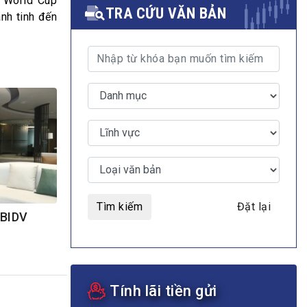
A World Cup
TRA CỨU VĂN BẢN
nh tinh đến
MULTIMEDIA
Video
E-magazines
Photos
Tìm kiếm
Đặt lại
 BIDV
Tính lãi tiền gửi