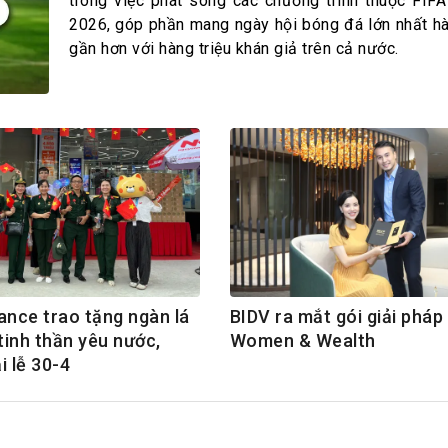
h Tiêu dùng
trong việc phát sóng các chương trình thuộc FIF
2026, góp phần mang ngày hội bóng đá lớn nhất hà
tài sản
gần hơn với hàng triệu khán giả trên cả nước.
oán –Thẻ
 trị
iệc làm
 SẢN
TUYỂN DỤNG
ance trao tặng ngàn lá
BIDV ra mắt gói giải pháp
tinh thần yêu nước,
Women & Wealth
i lễ 30-4