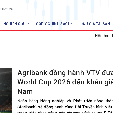
/08/2026
 - NGHIÊN CỨU
GÓP Ý CHÍNH SÁCH
ĐẤU GIÁ TÀI SẢN
HỘI VIÊN
Hội thảo trực 
Danh sách hội viên
Gia nhập VNBA
 VNBA
 Tuần VNBA
Agribank đồng hành VTV đưa
World Cup 2026 đến khán giả
gân hàng
Nam
t
Ngân hàng Nông nghiệp và Phát triển nông thô
(Agribank) sẽ đồng hành cùng Đài Truyền hình Việ