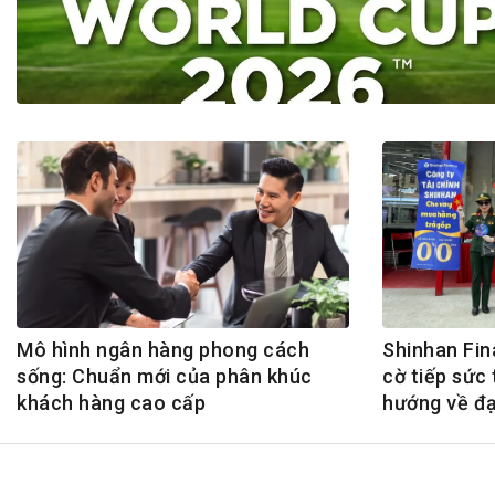
Tài chín
Bộ Chuẩn mực Đạo đức nghề nghiệp
Đấu giá 
Đối tác
Thanh t
Nhà quản
Cơ hội v
GÓP Ý CHÍNH SÁCH
ĐẤU GIÁ TÀI
Dự thảo luật
Tư vấn – Hỏi đáp
Tra cứu văn bản
Mô hình ngân hàng phong cách
Shinhan Fin
sống: Chuẩn mới của phân khúc
cờ tiếp sức 
khách hàng cao cấp
hướng về đạ