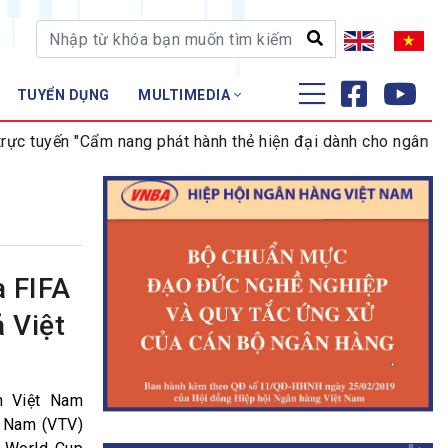
TUYỂN DỤNG
MULTIMEDIA
ĐÀO TẠO - NGHIÊN CỨU
tuyến "Cẩm nang phát hành thẻ hiện đại dành cho ngân hàng h
Nghiệp vụ - Chứng chỉ
Tập huấn
 FIFA
 Việt
n Việt Nam
t Nam (VTV)