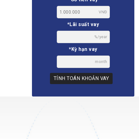
VNĐ
*Lãi suất vay
%/year
*Kỳ hạn vay
month
TÍNH TOÁN KHOẢN VAY