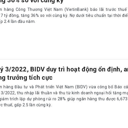
ng 36% so với cùng kỳ
n hàng Công Thương Việt Nam (VietinBank) báo lãi trước thuế
7 tỷ đồng, tăng 36% so với cùng kỳ. Nợ dưới tiêu chuẩn tại thời đi
ấp 2.4 lần đầu năm.
ý 3/2022, BIDV duy trì hoạt động ổn định, a
ng trưởng tích cực
n hàng Đầu tư và Phát triển Việt Nam (BIDV) vừa công bố Báo cá
 3/2022, thu nhập lãi thuần và thu từ kinh doanh ngoại hối tăng m
 giảm trích lập dự phòng rủi ro 28% giúp ngân hàng thu được 6,673 
c thuế, gấp 2.5 lần cùng kỳ.