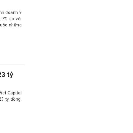
inh doanh 9
1,7% so với
huộc những
23 tỷ
iet Capital
23 tỷ đồng,