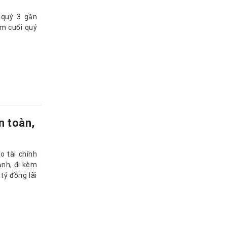
 quý 3 gần
ểm cuối quý
n toàn,
o tài chính
ạnh, đi kèm
tỷ đồng lãi