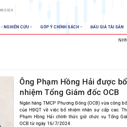
08/2026
 - NGHIÊN CỨU
GÓP Ý CHÍNH SÁCH
ĐẤU GIÁ TÀI SẢN
HỘI VIÊN
NHNN miễn nhi
Danh sách hội viên
Gia nhập VNBA
 VNBA
 Tuần VNBA
Ông Phạm Hồng Hải được b
nhiệm Tổng Giám đốc OCB
gân hàng
t
Ngân hàng TMCP Phương Đông (OCB) vừa công bố 
của HĐQT về việc bổ nhiệm nhân sự cấp cao. Th
Phạm Hồng Hải chính thức giữ chức vụ Tổng Gi
OCB từ ngày 16/7/2024.