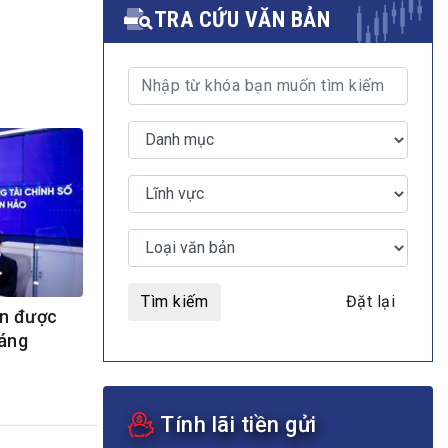
TRA CỨU VĂN BẢN
MULTIMEDIA
Video
E-magazines
Photos
Tìm kiếm
Đặt lại
ện được
háng
Tính lãi tiền gửi