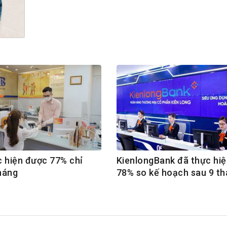
h Tiêu dùng
tài sản
oán –Thẻ
 trị
iệc làm
 SẢN
TUYỂN DỤNG
 hiện được 77% chỉ
KienlongBank đã thực hi
tháng
78% so kế hoạch sau 9 t