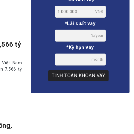
VNĐ
*Lãi suất vay
%/year
,566 tỷ
*Kỳ hạn vay
month
 Việt Nam
n 7,566 tỷ
TÍNH TOÁN KHOẢN VAY
ồng,