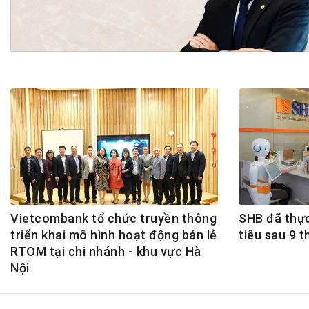
Tài chín
Bộ Chuẩn mực Đạo đức nghề nghiệp
Đấu giá 
Đối tác
Thanh t
Nhà quản
Cơ hội v
GÓP Ý CHÍNH SÁCH
ĐẤU GIÁ TÀI
Dự thảo luật
Tư vấn – Hỏi đáp
Tra cứu văn bản
Vietcombank tổ chức truyền thông
SHB đã thực
triển khai mô hình hoạt động bán lẻ
tiêu sau 9 
RTOM tại chi nhánh - khu vực Hà
Nội