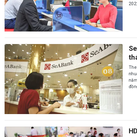
202
Se
th
The
nhu
năm
đồn
HD