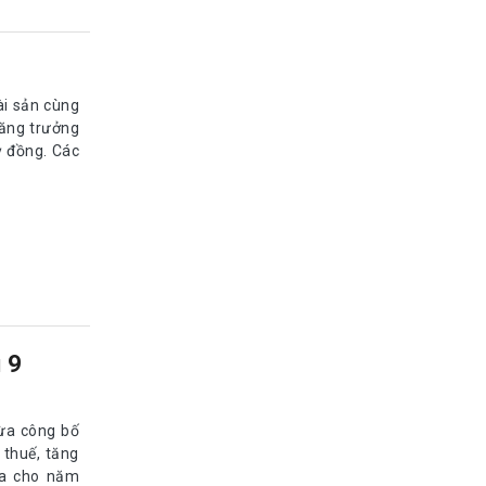
ài sản cùng
ăng trưởng
ỷ đồng. Các
 9
vừa công bố
 thuế, tăng
ra cho năm