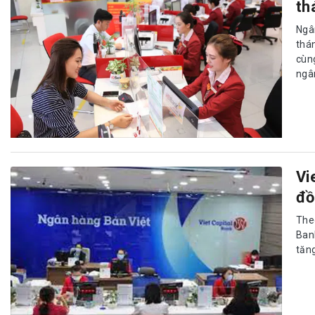
th
Ngâ
thá
cùn
ngân
Vi
đồ
The
Ban
tăng