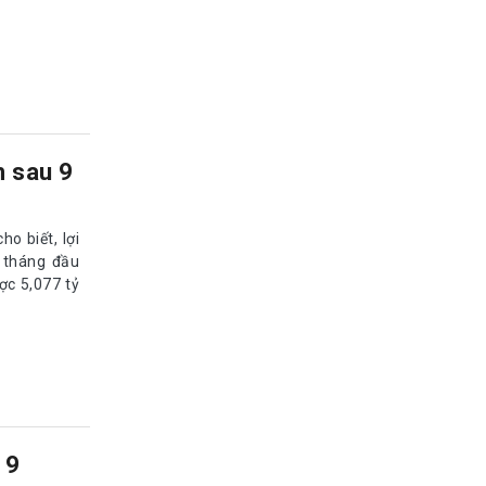
 sau 9
o biết, lợi
9 tháng đầu
ợc 5,077 tỷ
 9