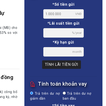
*Số tiền gửi
dự
VNĐ
*Lãi suất tiền gửi
i (MB) cho
 53% so với
%/year
*Kỳ hạn gửi
month
TÍNH LÃI TIỀN GỬI
 đồng
Tính toán khoản vay
k) công bố
Trả trên dư nợ
Trả trên dư nợ
ùng kỳ, nhờ
giảm dần
ban đầu
*Số tiền vay