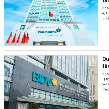
tă
Ngâ
4,15
3 g
Qu
tă
Ngâ
Quý
với
trướ