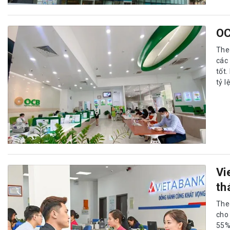
OC
Theo
các
tốt
tỷ l
Vi
th
The
cho
55%