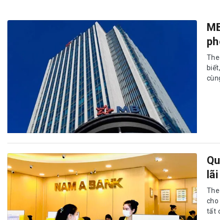
MB
ph
The
biế
cùng
Qu
lã
The
cho
tất