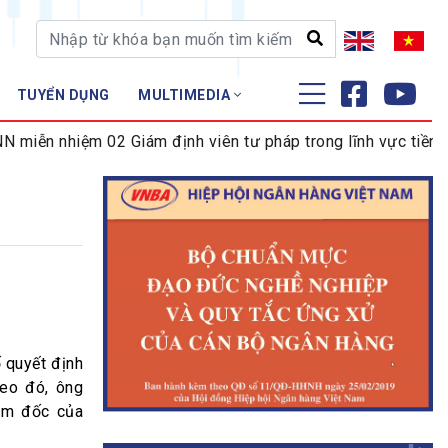
TUYỂN DỤNG
MULTIMEDIA
ĐÀO TẠO - NGHIÊN CỨU
ệm 02 Giám định viên tư pháp trong lĩnh vực tiền tệ và ngân
Nghiệp vụ - Chứng chỉ
Tập huấn
ổ
quyết định
eo đó, ông
ám đốc của